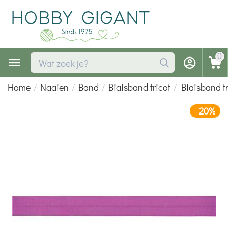
0
Home
/
Naaien
/
Band
/
Biaisband tricot
/
Biaisband t
20%
-