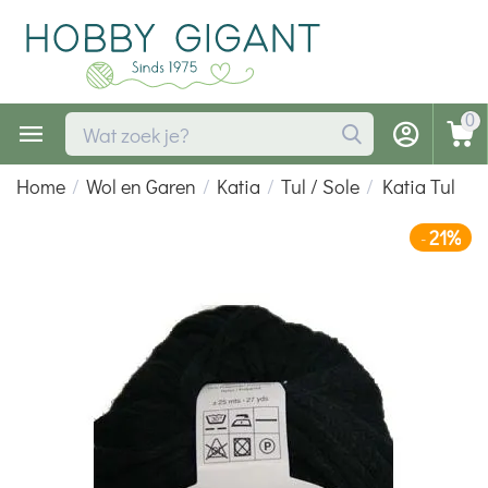
0
Home
/
Wol en Garen
/
Katia
/
Tul / Sole
/
Katia Tul
21%
-