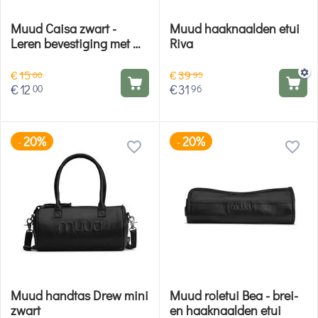
Muud Caisa zwart -
Muud haaknaalden etui
Leren bevestiging met D-
Riva
ring
€
15
€
39
00
95
€
12
€
31
00
96
20%
20%
-
-
Muud handtas Drew mini
Muud roletui Bea - brei-
zwart
en haaknaalden etui