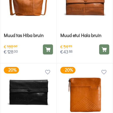
Muud tas Hiba bruin
Muud etui Hala bruin
€
160
€
54
00
85
€
128
€
43
00
88
20%
20%
-
-