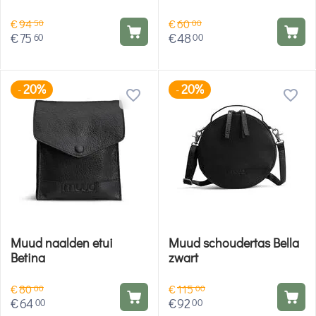
€
94
€
60
50
00
€
75
€
48
60
00
20%
20%
-
-
Muud naalden etui
Muud schoudertas Bella
Betina
zwart
€
80
€
115
00
00
€
64
€
92
00
00