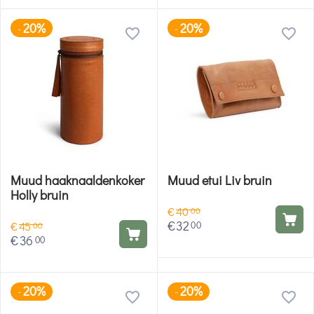
20%
20%
-
-
Muud haaknaaldenkoker
Muud etui Liv bruin
Holly bruin
€
40
00
€
32
00
€
45
00
€
36
00
20%
20%
-
-