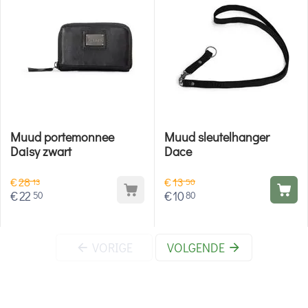
Muud portemonnee
Muud sleutelhanger
Daisy zwart
Dace
€
28
€
13
13
50
€
22
€
10
50
80
VORIGE
VOLGENDE