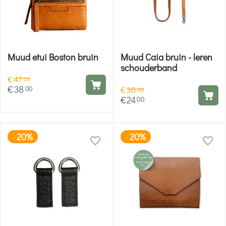
Muud etui Boston bruin
Muud Caia bruin - leren
schouderband
€
47
50
€
38
00
€
30
00
€
24
00
20%
20%
-
-