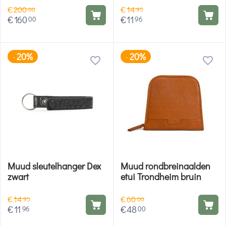
€
200
€
14
00
95
€
160
€
11
00
96
20%
20%
-
-
Muud sleutelhanger Dex
Muud rondbreinaalden
zwart
etui Trondheim bruin
€
14
€
60
95
00
€
11
€
48
96
00