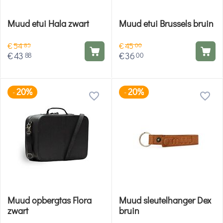
Muud etui Hala zwart
Muud etui Brussels bruin
€
54
€
45
85
00
€
43
€
36
88
00
20%
20%
-
-
Muud opbergtas Flora
Muud sleutelhanger Dex
zwart
bruin