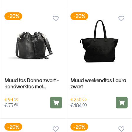
20%
20%
-
-
Muud tas Donna zwart -
Muud weekendtas Laura
handwerktas met
zwart
trekkoord
€
94
€
230
50
00
€
75
€
184
60
00
20%
20%
-
-