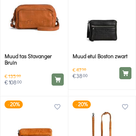
Muud tas Stavanger
Muud etui Boston zwart
Bruin
€
47
50
€
38
00
€
135
00
€
108
00
20%
20%
-
-