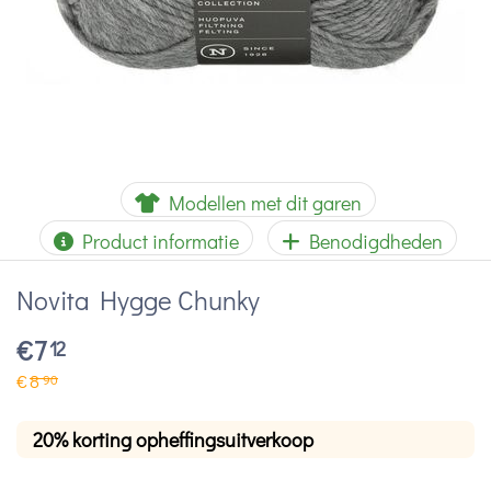
Modellen met dit garen
Product informatie
Benodigdheden
Novita Hygge Chunky
€
7
12
€
8
90
20% korting opheffingsuitverkoop