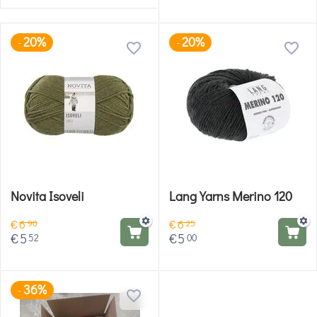
20%
20%
-
-
Novita Isoveli
Lang Yarns Merino 120
€
6
€
6
90
25
€
5
€
5
52
00
36%
-