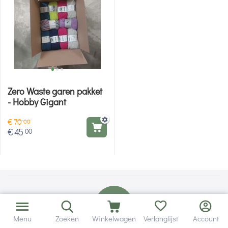
Zero Waste garen pakket
- Hobby Gigant
€
70
00
€
45
00
Menu
Zoeken
Winkelwagen
Verlanglijst
Account