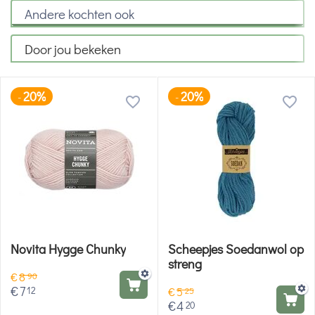
Andere kochten ook
Door jou bekeken
20%
20%
-
-
Novita Hygge Chunky
Scheepjes Soedanwol op
streng
€
8
90
€
7
12
€
5
25
€
4
20