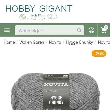
0
Home
/
Wol en Garen
/
Novita
/
Hygge Chunky
/
Novit
20%
-