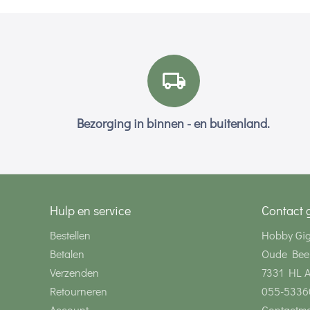
Bezorging in binnen - en buitenland.
Hulp en service
Contact 
Bestellen
Hobby Gi
Betalen
Oude Bee
Verzenden
7331 HL 
Retourneren
055-5336
Account
Contactmo