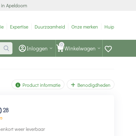
 in Apeldoorn
ie
Expertise
Duurzaamheid
Onze merken
Hulp
0
Inloggen
Winkelwagen
Product informatie
Benodigdheden
0
28
35
enkort weer leverbaar