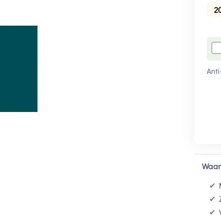
2
Anti
Waar
✔
✔
✔