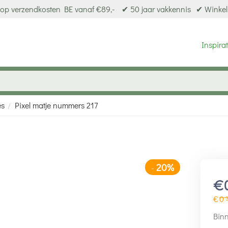
op verzendkosten BE vanaf €89,-
✔ 50 jaar vakkennis
✔ Winkel
Inspirat
es
Pixel matje nummers 217
/
20%
-
€
€
0
Binn