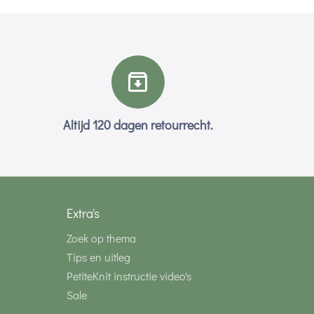
Altijd 120 dagen retourrecht.
Extra's
Zoek op thema
Tips en uitleg
PetiteKnit instructie video's
Sale