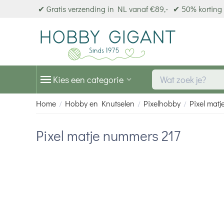
✔ Gratis verzending in NL vanaf €89,-
✔ 50% korting 
Kies een categorie
Home
Hobby en Knutselen
Pixelhobby
Pixel matj
/
/
/
Pixel matje nummers 217