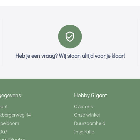
Heb je een vraag? Wij staan altijd voor je klaar!
gegevens
Hobby Gigant
gant
Over ons
kbergerweg 14
Onze winkel
Apeldoorn
Duurzaamheid
007
Inspiratie
gelijkheden