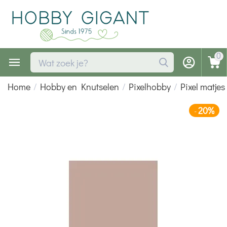
0
Home
/
Hobby en Knutselen
/
Pixelhobby
/
Pixel matjes
20%
-