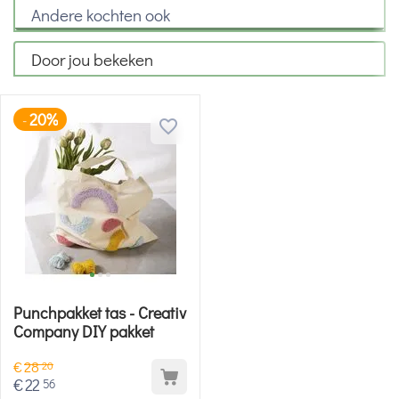
Andere kochten ook
Door jou bekeken
20%
-
Punchpakket tas - Creativ
Company DIY pakket
€
28
20
€
22
56