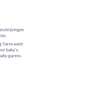
beschrijvingen
ten.
ng Yarns weet
oor baby’s.
baby garens.