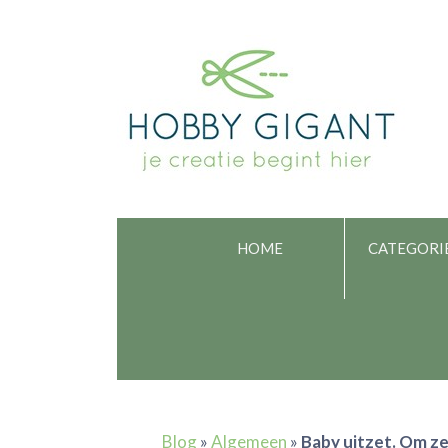
HOME
CATEGORI
Blog
»
Algemeen
»
Baby uitzet. Om ze