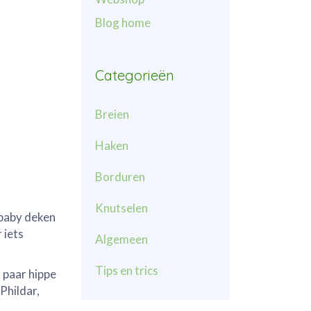
Blog home
Categorieën
Breien
Haken
Borduren
Knutselen
 baby deken
 iets
Algemeen
Tips en trics
n paar hippe
Phildar,