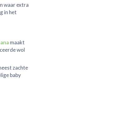
en waar extra
g in het
ana
maakt
ceerde wol
 meest zachte
lige baby