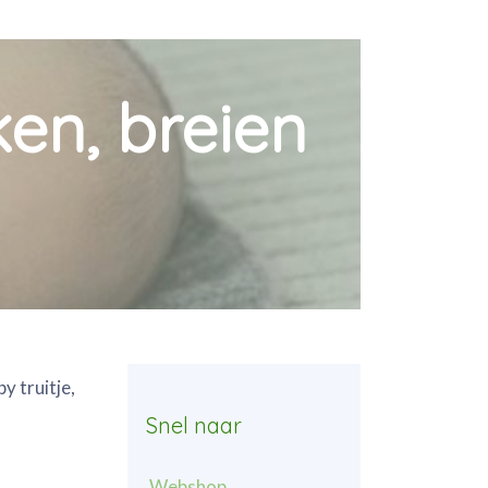
ken, breien
y truitje,
Snel naar
Webshop