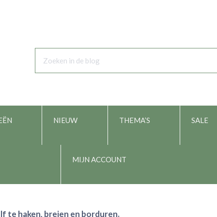
EËN
NIEUW
THEMA’S
SALE
MIJN ACCOUNT
lf te haken, breien en borduren.