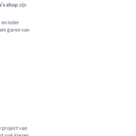
a’s shop
zijn
 en ieder
aam garen van
 project van
nt ook kiezen