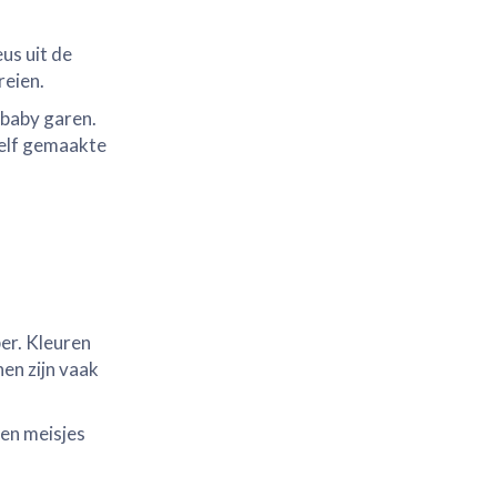
us uit de
reien.
 baby garen.
zelf gemaakte
per. Kleuren
en zijn vaak
 en meisjes