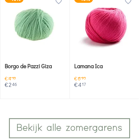
Lamana Ica
Lang Yarns Wooladdicts
Whisper
€
6
95
€
4
17
€
9
95
€
5
97