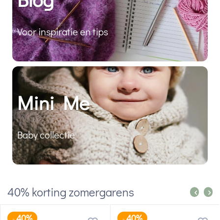
Voor inspiratie en tips
Mini Me
Baby collectie
40% korting zomergarens
40%
40%
-
-