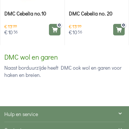
DMC Cebelia no.10
DMC Cebelia no. 20
€
13
€
13
20
20
€
10
€
10
56
56
DMC wol en garen
Naast borduurzijde heeft DMC ook wol en garen voor
haken en breien.
Hulp en service