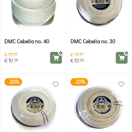
DMC Cebelia no. 40
DMC Cebelia no. 30
€
13
€
13
20
20
€
10
€
10
56
56
20%
20%
-
-