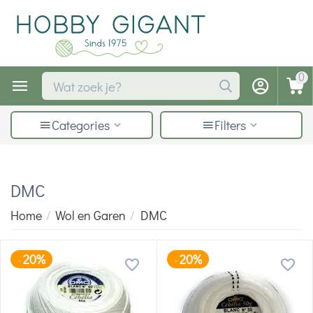
0
Categories
Filters
DMC
Home
/
Wol en Garen
/
DMC
20%
20%
-
-