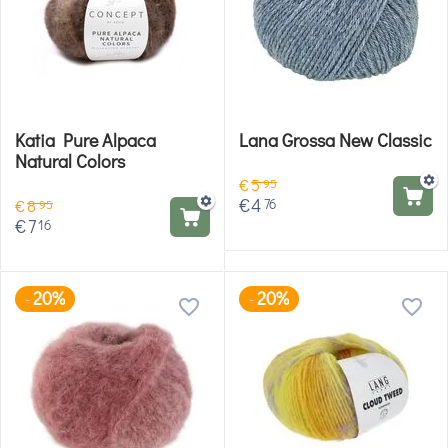
Katia Pure Alpaca
Lana Grossa New Classic
Natural Colors
€
5
95
€
4
76
€
8
95
€
7
16
20%
20%
-
-