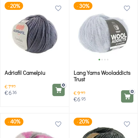
20%
30%
-
-
Adriafil Camelpiu
Lang Yarns Wooladdicts
Trust
€
7
95
€
6
36
€
9
95
€
6
95
40%
20%
-
-