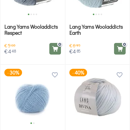
Lang Yarns Wooladdicts
Lang Yarns Wooladdicts
Respect
Earth
€
5
€
6
60
95
€
4
€
4
48
85
30%
40%
-
-