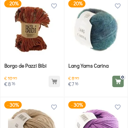
20%
20%
-
-
Borgo de Pazzi Bibi
Lang Yarns Carina
€
10
€
8
95
95
€
8
€
7
76
16
30%
30%
-
-