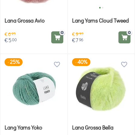
Lana Grossa Avio
Lang Yarns Cloud Tweed
€
6
€
9
25
95
€
5
€
7
00
96
25%
40%
-
-
Lang Yarns Yoko
Lana Grossa Bella