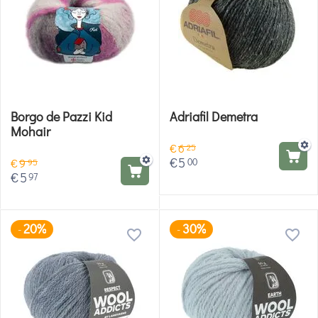
Borgo de Pazzi Kid
Adriafil Demetra
Mohair
€
6
25
€
5
00
€
9
95
€
5
97
20%
30%
-
-