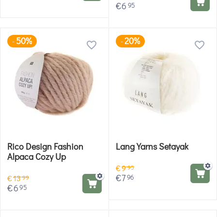
€
6
95
50%
20%
-
-
Rico Design Fashion
Lang Yarns Setayak
Alpaca Cozy Up
€
9
95
€
7
96
€
13
99
€
6
95