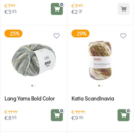
€
7
€
3
95
95
€
5
€
2
95
37
25%
29%
-
-
Lang Yarns Bold Color
Katia Scandinavia
€
11
€
13
95
95
€
8
€
9
95
95