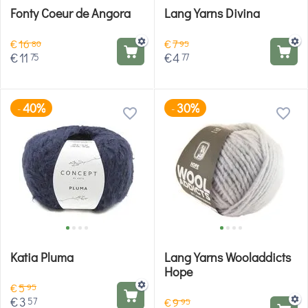
Fonty Coeur de Angora
Lang Yarns Divina
€
16
€
7
80
95
€
11
€
4
75
77
40%
30%
-
-
Katia Pluma
Lang Yarns Wooladdicts
Hope
€
5
95
€
3
57
€
9
95