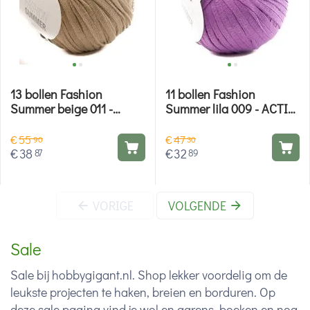
13 bollen Fashion
11 bollen Fashion
Summer beige 011 -
Summer lila 009 - ACTIE
ACTIE PAKKET Rico
PAKKET Rico Design
Design
€
55
€
47
90
30
€
38
€
32
87
89
VORIGE
VOLGENDE
Sale
Sale bij hobbygigant.nl. Shop lekker voordelig om de
leukste projecten te haken, breien en borduren. Op
deze sale pagina vind je wol en garens, boeken en nog