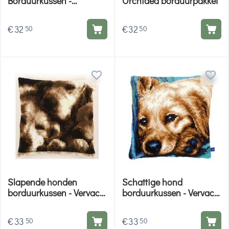
Borduurkussen -
Orchidea borduurpakket
Orchidea borduurpakket
€
32
€
32
50
50
Slapende honden
Schattige hond
borduurkussen - Vervaco
borduurkussen - Vervaco
borduurpakket
borduurpakket
€
33
€
33
50
50