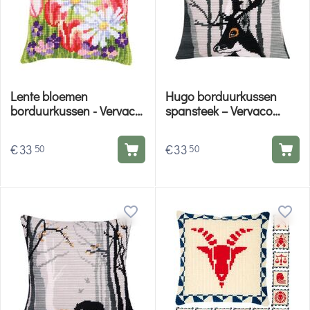
Lente bloemen
Hugo borduurkussen
borduurkussen - Vervaco
spansteek – Vervaco
borduurpakket
borduurpakket
€
33
€
33
50
50