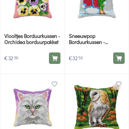
Viooltjes Borduurkussen -
Sneeuwpop
Orchidea borduurpakket
Borduurkussen -
Orchidea borduurpakket
€
32
€
32
50
50