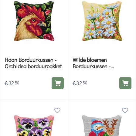
Haan Borduurkussen -
Wilde bloemen
Orchidea borduurpakket
Borduurkussen -
Orchidea borduurpakket
€
32
€
32
50
50