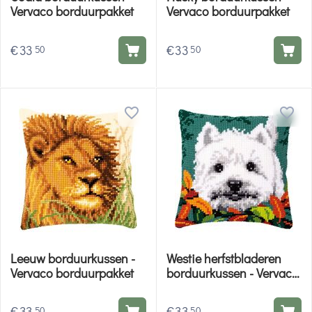
Vervaco borduurpakket
Vervaco borduurpakket
€
33
€
33
50
50
Leeuw borduurkussen -
Westie herfstbladeren
Vervaco borduurpakket
borduurkussen - Vervaco
borduurpakket
€
33
€
33
50
50