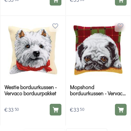
Westie borduurkussen -
Mopshond
Vervaco borduurpakket
borduurkussen - Vervaco
borduurpakket
€
33
€
33
50
50