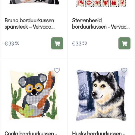
Bruno borduurkussen
Sterrenbeeld
spansteek – Vervaco
borduurkussen - Vervaco
borduurpakket
borduurpakket
€
33
€
33
50
50
Coala borduurkussen -
Husky borduurkussen -