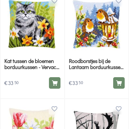
Kat tussen de bloemen
Roodborstjes bij de
borduurkussen - Vervaco
Lantaarn borduurkussen
borduurpakket
- Vervaco borduurpakket
€
33
€
33
50
50