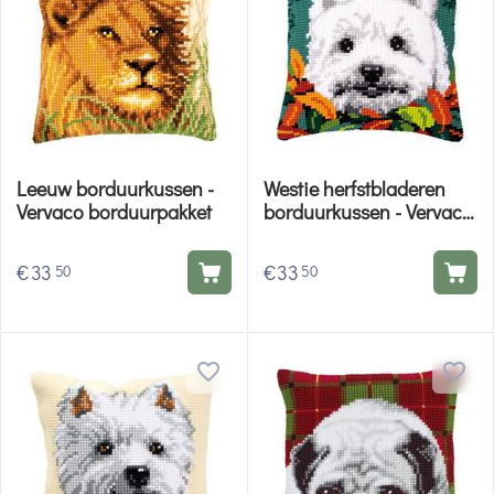
Leeuw borduurkussen -
Westie herfstbladeren
Vervaco borduurpakket
borduurkussen - Vervaco
borduurpakket
€
33
€
33
50
50