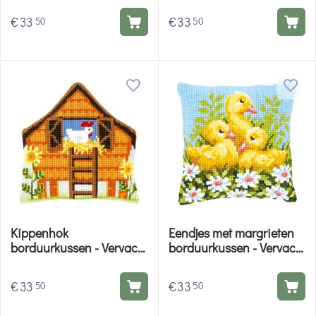
€
33
€
33
50
50
Kippenhok
Eendjes met margrieten
borduurkussen - Vervaco
borduurkussen - Vervaco
borduurpakket
borduurpakket
€
33
€
33
50
50