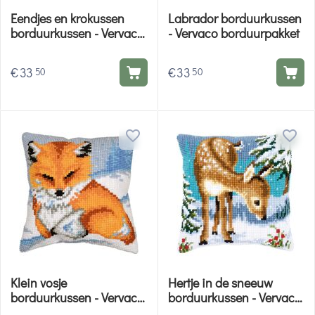
Eendjes en krokussen
Labrador borduurkussen
borduurkussen - Vervaco
- Vervaco borduurpakket
borduurpakket
€
33
€
33
50
50
Klein vosje
Hertje in de sneeuw
borduurkussen - Vervaco
borduurkussen - Vervaco
borduurpakket
borduurpakket