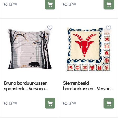
€
33
€
33
50
50
Bruno borduurkussen
Sterrenbeeld
spansteek – Vervaco
borduurkussen - Vervaco
borduurpakket
borduurpakket
€
33
€
33
50
50