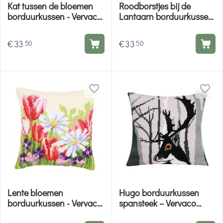
Kat tussen de bloemen
Roodborstjes bij de
borduurkussen - Vervaco
Lantaarn borduurkussen
borduurpakket
- Vervaco borduurpakket
€
33
€
33
50
50
Lente bloemen
Hugo borduurkussen
borduurkussen - Vervaco
spansteek – Vervaco
borduurpakket
borduurpakket