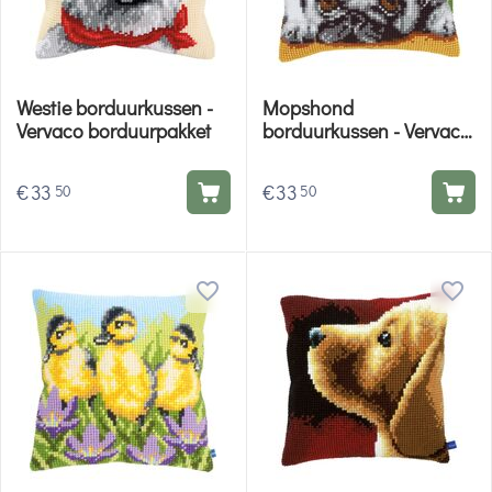
Westie borduurkussen -
Mopshond
Vervaco borduurpakket
borduurkussen - Vervaco
borduurpakket
€
33
€
33
50
50