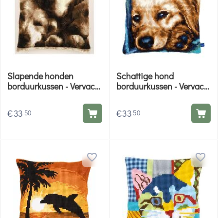
Slapende honden
Schattige hond
borduurkussen - Vervaco
borduurkussen - Vervaco
borduurpakket
borduurpakket
€
33
€
33
50
50