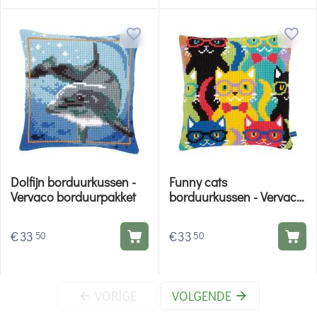
Dolfijn borduurkussen -
Funny cats
Vervaco borduurpakket
borduurkussen - Vervaco
borduurpakket
€
33
€
33
50
50
VORIGE
VOLGENDE