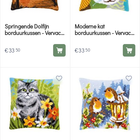
Springende Dolfijn
Moderne kat
borduurkussen - Vervaco
borduurkussen - Vervaco
borduurpakket
borduurpakket
€
33
€
33
50
50