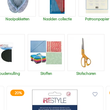
Naaipakketten
Naalden collectie
Patroonpapier
oudervulling
Stoffen
Stofscharen
20%
-