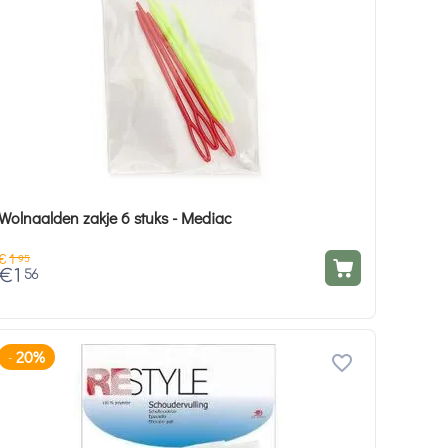
Wolnaalden zakje 6 stuks - Mediac
€
1
95
€
1
56
20%
-