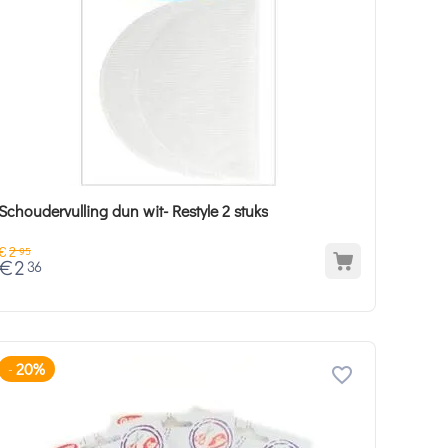
Schoudervulling dun wit- Restyle 2 stuks
€
2
95
€
2
36
20%
-