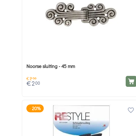
Noorse sluiting - 45 mm
€
2
50
€
2
00
20%
-