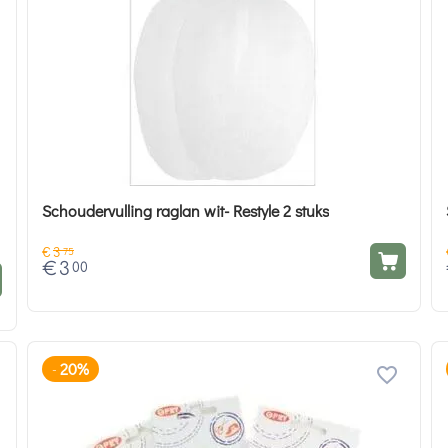
Schoudervulling raglan wit- Restyle 2 stuks
€
3
75
€
3
00
20%
-