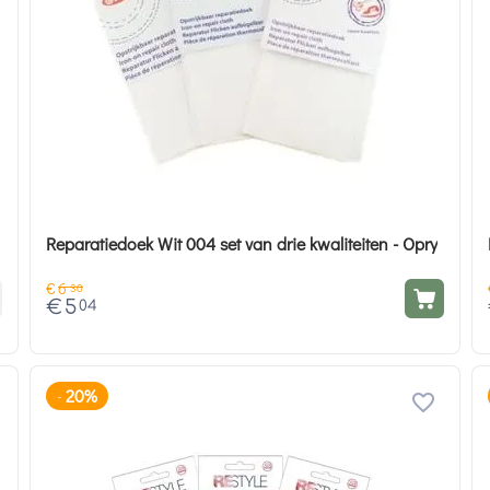
Reparatiedoek Wit 004 set van drie kwaliteiten - Opry
€
6
30
€
5
04
20%
-