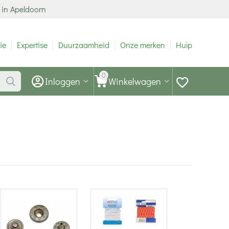
 in Apeldoorn
ie
Expertise
Duurzaamheid
Onze merken
Hulp
0
Inloggen
Winkelwagen