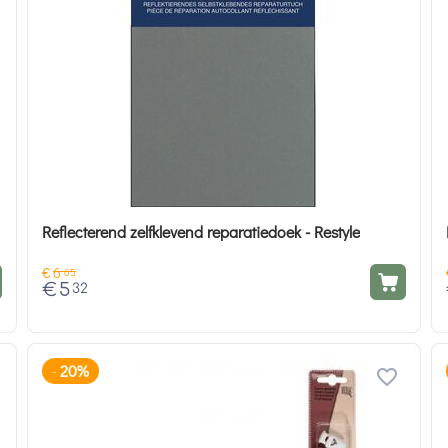
Reflecterend zelfklevend reparatiedoek - Restyle
€
6
65
€
5
32
20%
-