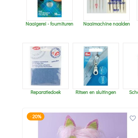
Naaigerei - fournituren
Naaimachine naalden
Reparatiedoek
Ritsen en sluitingen
Sch
20%
-