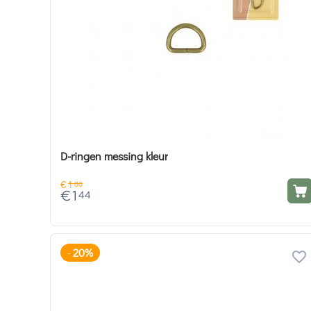
D-ringen messing kleur
€
1
80
€
1
44
20%
-