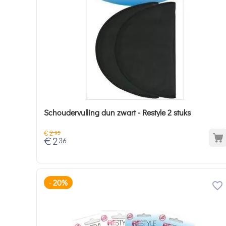
Schoudervulling dun zwart - Restyle 2 stuks
€
2
95
€
2
36
20%
-