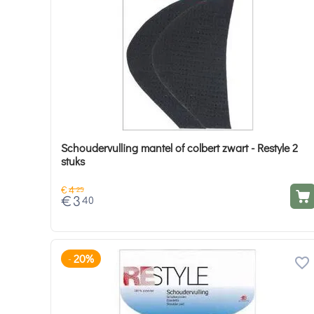
Schoudervulling mantel of colbert zwart - Restyle 2
stuks
€
4
25
€
3
40
20%
-