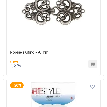
Noorse sluiting - 70 mm
€
4
95
€
3
96
20%
-