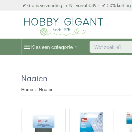
✔ Gratis verzending in NL vanaf €89,-
✔ 50% korting 
Kies een categorie
Naaien
Home
Naaien
/