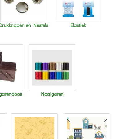
Drukknopen en Nestels
Elastiek
 garendoos
Naaigaren