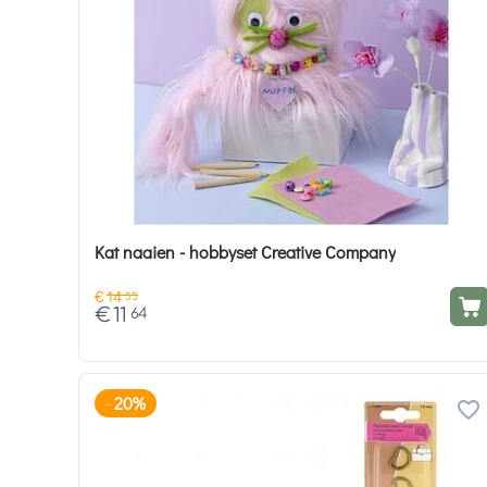
Kat naaien - hobbyset Creative Company
€
14
55
€
11
64
20%
-