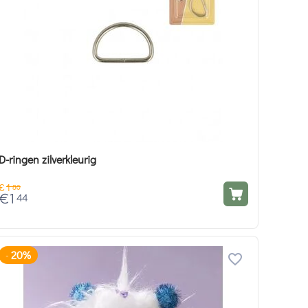
D-ringen zilverkleurig
€
1
80
€
1
44
20%
-