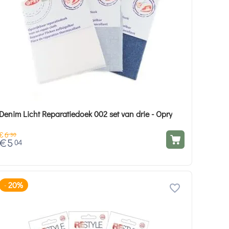
Denim Licht Reparatiedoek 002 set van drie - Opry
€
6
30
€
5
04
20%
-