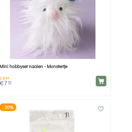
Mini hobbyset naaien - Monstertje
€
8
90
€
7
12
20%
-