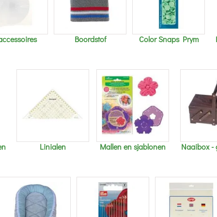
accessoires
Boordstof
Color Snaps Prym
en
Linialen
Mallen en sjablonen
Naaibox -