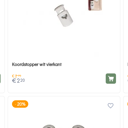
Koordstopper wit vierkant
€
2
75
€
2
20
20%
-