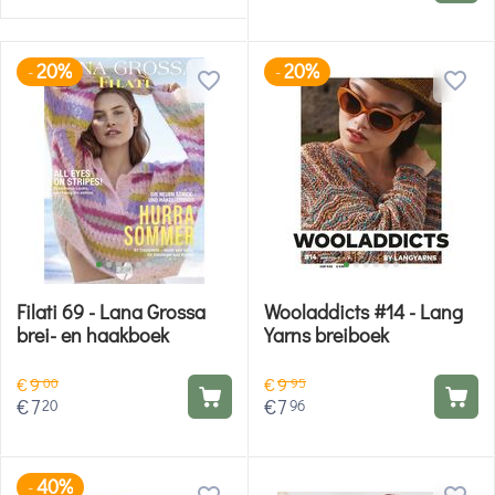
20%
20%
-
-
Filati 69 - Lana Grossa
Wooladdicts #14 - Lang
brei- en haakboek
Yarns breiboek
€
9
€
9
00
95
€
7
€
7
20
96
40%
-