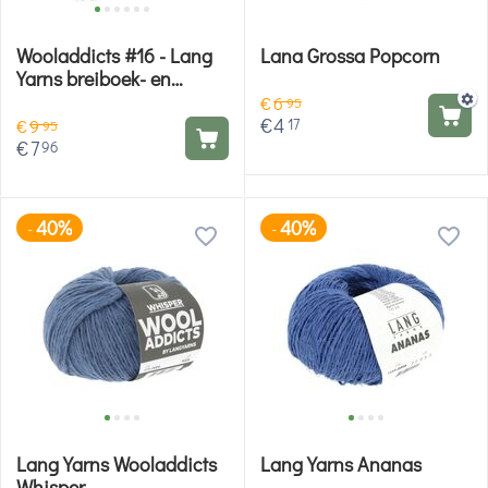
Wooladdicts #16 - Lang
Lana Grossa Popcorn
Yarns breiboek- en
haakboek
€
6
95
€
4
17
€
9
95
€
7
96
40%
40%
-
-
Lang Yarns Wooladdicts
Lang Yarns Ananas
Whisper