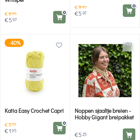
€
9
95
€
5
97
€
9
95
€
5
97
40%
-
Katia Easy Crochet Capri
Noppen sjaaltje breien -
Hobby Gigant breipakket
€
3
25
€
1
95
€
5
25