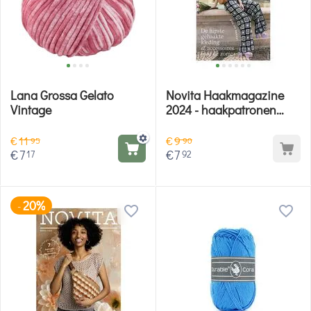
Lana Grossa Gelato
Novita Haakmagazine
Vintage
2024 - haakpatronen
dames en accessoires
€
11
€
9
95
90
€
7
€
7
17
92
20%
-