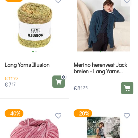
Lang Yarns Illusion
Merino herenvest Jack
breien - Lang Yarns
breipakket
€
11
95
€
7
17
€
81
25
40%
20%
-
-