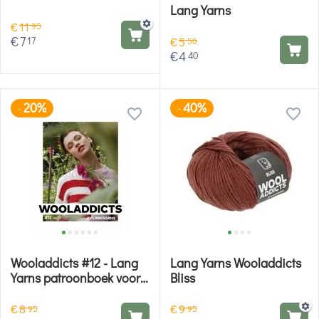
Lang Yarns
€
11
95
€
7
17
€
5
50
€
4
40
20%
40%
-
-
Wooladdicts #12 - Lang
Lang Yarns Wooladdicts
Yarns patroonboek voor
Bliss
breien en haken
€
8
€
9
95
95