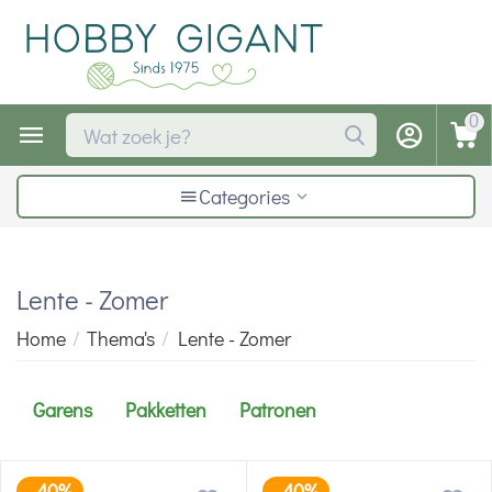
0
Categories
Lente - Zomer
Home
/
Thema's
/
Lente - Zomer
Garens
Pakketten
Patronen
40%
40%
-
-