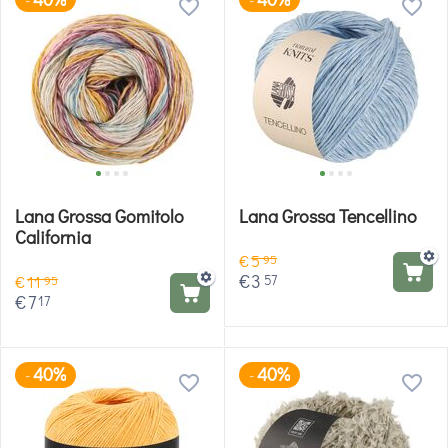
Lana Grossa Gomitolo
Lana Grossa Tencellino
California
€
5
95
€
3
57
€
11
95
€
7
17
40%
40%
-
-