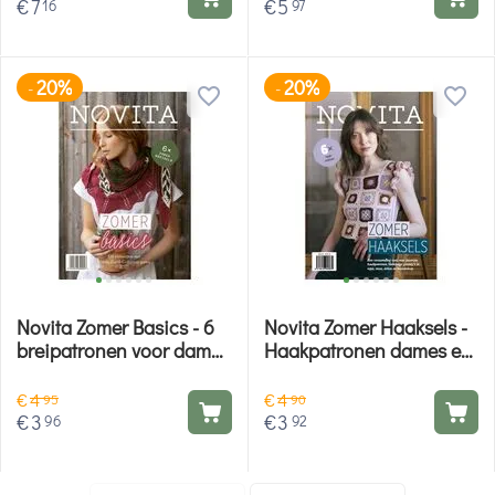
€
7
€
5
16
97
20%
20%
-
-
Novita Zomer Basics - 6
Novita Zomer Haaksels -
breipatronen voor dames
Haakpatronen dames en
en accessoires
accessoires
€
4
€
4
95
90
€
3
€
3
96
92