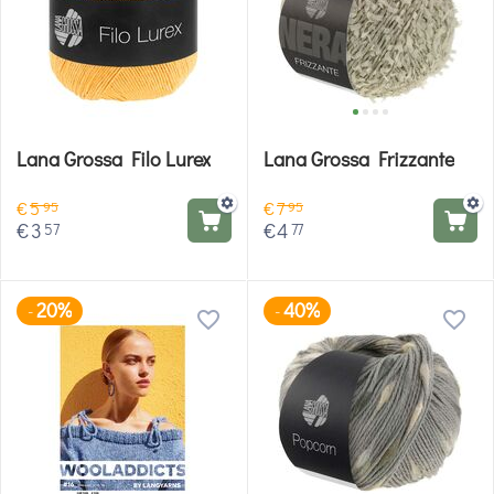
Lana Grossa Filo Lurex
Lana Grossa Frizzante
€
5
€
7
95
95
€
3
€
4
57
77
20%
40%
-
-