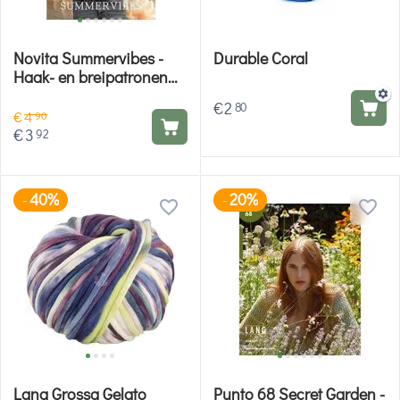
Novita Summervibes -
Durable Coral
Haak- en breipatronen
dames en accessoires
€
2
80
€
4
90
€
3
92
40%
20%
-
-
Lana Grossa Gelato
Punto 68 Secret Garden -