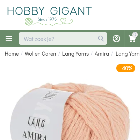
0
Home
/
Wol en Garen
/
Lang Yarns
/
Amira
/
Lang Yarn
40%
-