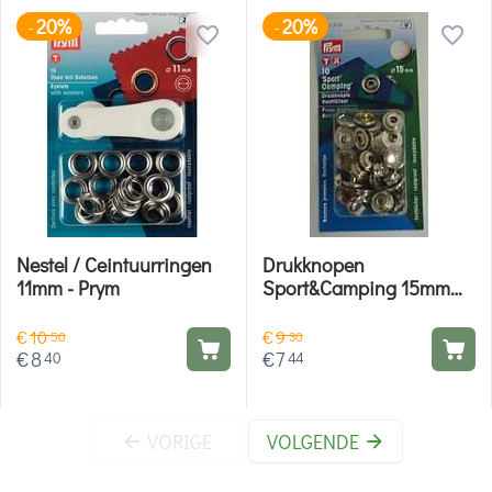
20%
20%
-
-
Nestel / Ceintuurringen
Drukknopen
11mm - Prym
Sport&Camping 15mm
zilver - Prym
€
10
€
9
50
30
€
8
€
7
40
44
VORIGE
VOLGENDE