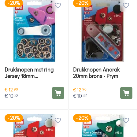
20%
20%
-
-
Drukknopen met ring
Drukknopen Anorak
Jersey 18mm
20mm brons - Prym
oudmessing - Prym
€
12
€
12
90
90
€
10
€
10
32
32
20%
20%
-
-