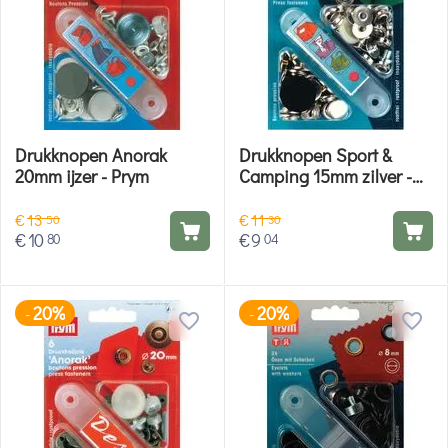
Drukknopen Anorak
Drukknopen Sport &
20mm ijzer - Prym
Camping 15mm zilver -
Prym
€
13
€
11
50
30
€
10
€
9
80
04
20%
20%
-
-