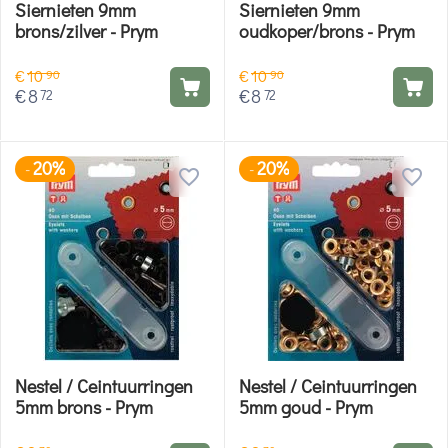
Siernieten 9mm
Siernieten 9mm
brons/zilver - Prym
oudkoper/brons - Prym
€
10
€
10
90
90
€
8
€
8
72
72
20%
20%
-
-
Nestel / Ceintuurringen
Nestel / Ceintuurringen
5mm brons - Prym
5mm goud - Prym