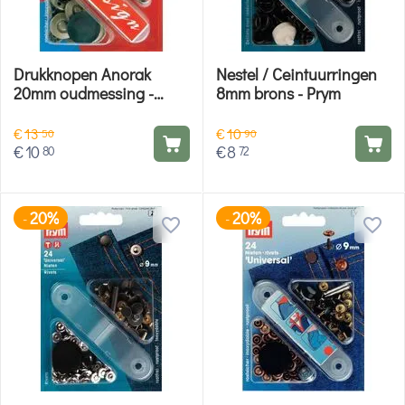
Drukknopen Anorak
Nestel / Ceintuurringen
20mm oudmessing -
8mm brons - Prym
Prym
€
13
€
10
50
90
€
10
€
8
80
72
20%
20%
-
-