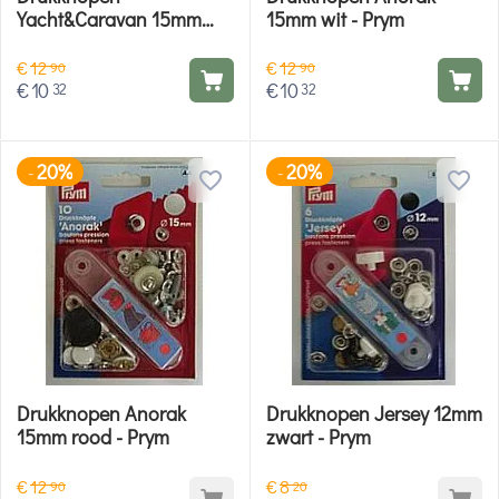
Yacht&Caravan 15mm
15mm wit - Prym
zilver - Prym
€
12
€
12
90
90
€
10
€
10
32
32
20%
20%
-
-
Drukknopen Anorak
Drukknopen Jersey 12mm
15mm rood - Prym
zwart - Prym
€
12
€
8
90
20