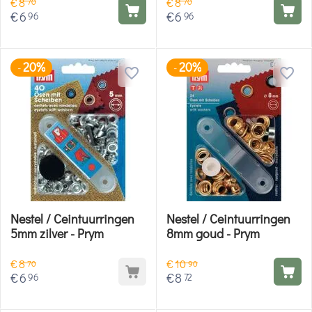
€
8
€
8
70
70
€
6
€
6
96
96
20%
20%
-
-
Nestel / Ceintuurringen
Nestel / Ceintuurringen
5mm zilver - Prym
8mm goud - Prym
€
8
€
10
70
90
€
6
€
8
96
72