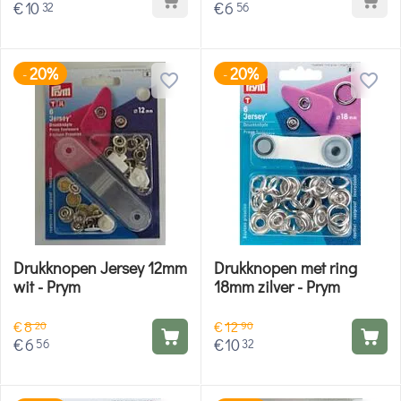
€
10
€
6
32
56
20%
20%
-
-
Drukknopen Jersey 12mm
Drukknopen met ring
wit - Prym
18mm zilver - Prym
€
8
€
12
20
90
€
6
€
10
56
32