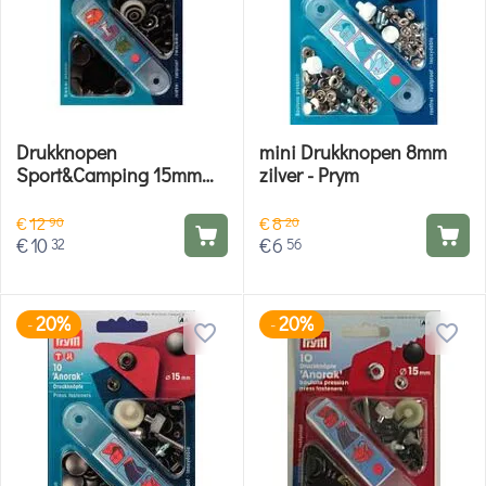
Drukknopen
mini Drukknopen 8mm
Sport&Camping 15mm
zilver - Prym
brons - Prym
€
12
€
8
90
20
€
10
€
6
32
56
20%
20%
-
-