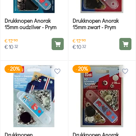
Drukknopen Anorak
Drukknopen Anorak
15mm oudzilver - Prym
15mm zwart - Prym
€
12
€
12
90
90
€
10
€
10
32
32
20%
20%
-
-
Drukknopen
Drukknopen Anorak