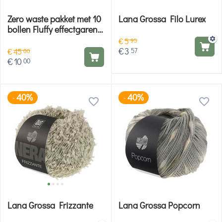
Zero waste pakket met 10
Lana Grossa Filo Lurex
bollen Fluffy effectgaren -
Hobby Gigant
€
5
95
€
3
57
€
45
00
€
10
00
40%
40%
-
-
Lana Grossa Frizzante
Lana Grossa Popcorn