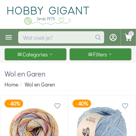
0
Categories
Filters
Wol en Garen
Home
/
Wol en Garen
40%
40%
-
-