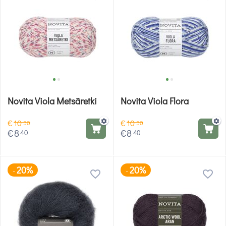
Novita Viola Metsäretki
Novita Viola Flora
€
10
€
10
50
50
€
8
€
8
40
40
20%
20%
-
-