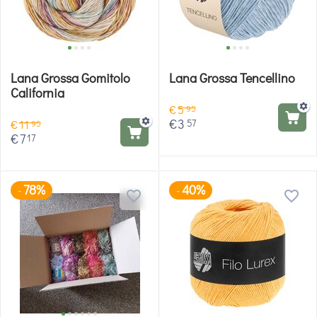
Lana Grossa Gomitolo
Lana Grossa Tencellino
California
€
5
95
€
3
57
€
11
95
€
7
17
78%
40%
-
-