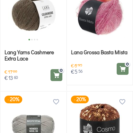
Lang Yarns Cashmere
Lana Grossa Basta Mista
Extra Lace
€
6
95
€
5
56
€
17
00
€
13
60
20%
20%
-
-