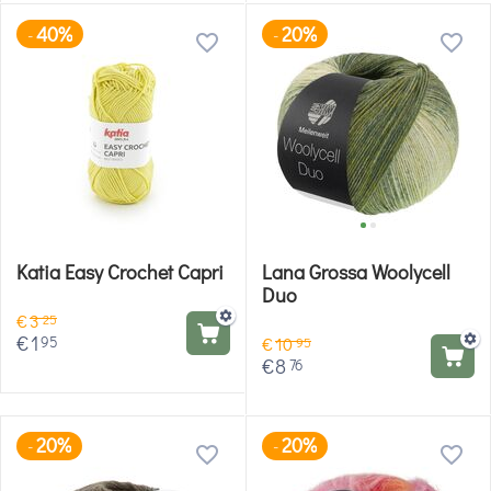
40%
20%
-
-
Katia Easy Crochet Capri
Lana Grossa Woolycell
Duo
€
3
25
€
1
95
€
10
95
€
8
76
20%
20%
-
-