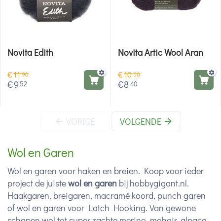
Novita Edith
Novita Artic Wool Aran
€
11
€
10
90
50
€
9
€
8
52
40
VORIGE
VOLGENDE
Wol en Garen
Wol en garen voor haken en breien. Koop voor ieder
project de juiste
wol en garen
bij hobbygigant.nl.
Haakgaren, breigaren, macramé koord, punch garen
of wol en garen voor Latch Hooking. Van gewone
schapen wol tot super zachte merino, mohair, alpaca