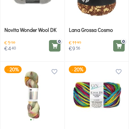
Novita Wonder Wool DK
Lana Grossa Cosmo
€
5
€
11
50
95
€
4
€
9
40
56
20%
20%
-
-