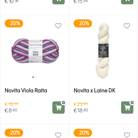
€
10
€
15
36
96
20%
20%
-
-
Novita Viola Raita
Novita x Laine DK
€
10
€
23
50
00
€
8
€
18
40
40
20%
20%
-
-