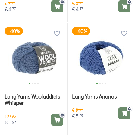
€
7
€
6
95
95
€
4
€
4
77
17
40%
40%
-
-
Lang Yarns Wooladdicts
Lang Yarns Ananas
Whisper
€
9
95
€
5
97
€
9
95
€
5
97