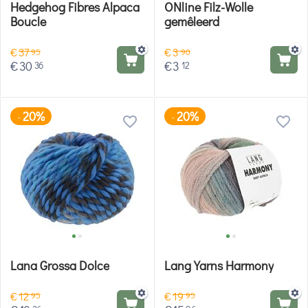
Hedgehog Fibres Alpaca
ONline Filz-Wolle
Boucle
gemêleerd
€
37
€
3
95
90
€
30
€
3
36
12
20%
20%
-
-
Lana Grossa Dolce
Lang Yarns Harmony
€
12
€
19
95
95