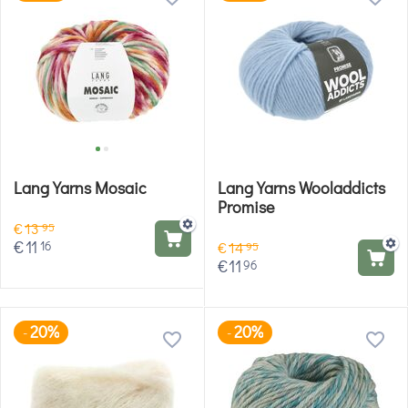
Lang Yarns Mosaic
Lang Yarns Wooladdicts
Promise
€
13
95
€
11
16
€
14
95
€
11
96
20%
20%
-
-