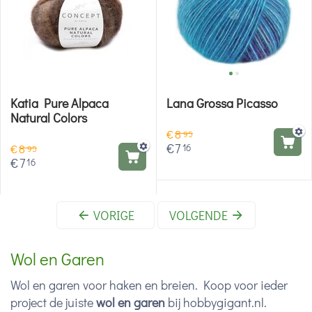
Katia Pure Alpaca
Lana Grossa Picasso
Natural Colors
€
8
95
€
7
16
€
8
95
€
7
16
VORIGE
VOLGENDE
Wol en Garen
Wol en garen voor haken en breien. Koop voor ieder
project de juiste
wol en garen
bij hobbygigant.nl.