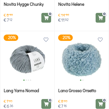
Novita Hygge Chunky
Novita Helene
€
8
€
14
90
90
€
7
€
11
12
92
20%
20%
-
-
Lang Yarns Nomad
Lana Grossa Orsetto
€
7
€
8
95
95
€
6
€
7
36
16