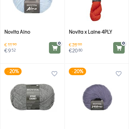
Novita Aino
Novita x Laine 4PLY
€
11
€
26
90
00
€
9
€
20
52
80
20%
20%
-
-