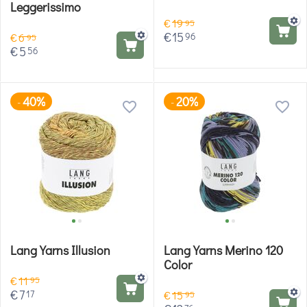
Leggerissimo
€
19
95
€
15
96
€
6
95
€
5
56
40%
20%
-
-
Lang Yarns Illusion
Lang Yarns Merino 120
Color
€
11
95
€
7
17
€
15
95