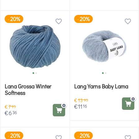
20%
20%
-
-
Lana Grossa Winter
Lang Yarns Baby Lama
Softness
€
13
95
€
11
16
€
7
95
€
6
36
20%
20%
-
-