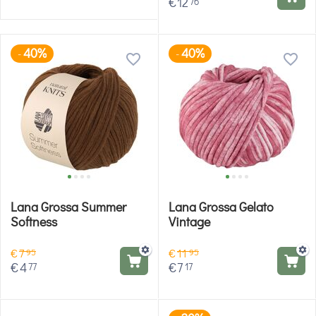
€
12
76
40%
40%
-
-
Lana Grossa Summer
Lana Grossa Gelato
Softness
Vintage
€
7
€
11
95
95
€
4
€
7
77
17