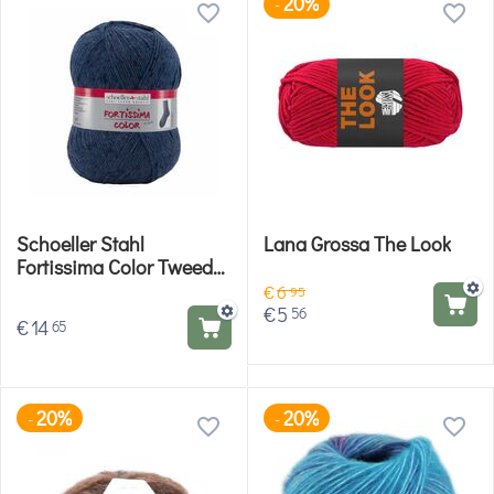
20%
-
Schoeller Stahl
Lana Grossa The Look
Fortissima Color Tweed
Effect 6-Ply
€
6
95
€
5
56
€
14
65
20%
20%
-
-