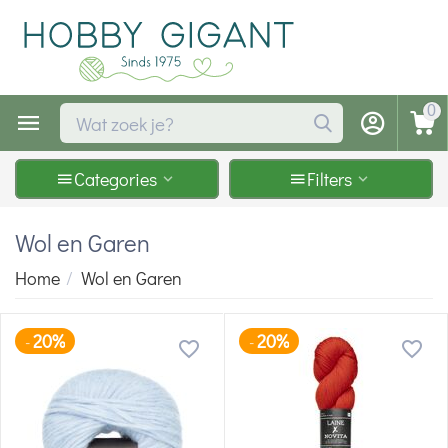
0
Categories
Filters
Wol en Garen
Home
/
Wol en Garen
20%
20%
-
-