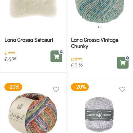
Lana Grossa Setasuri
Lana Grossa Vintage
Chunky
€
7
95
€
6
36
€
6
95
€
5
56
20%
20%
-
-