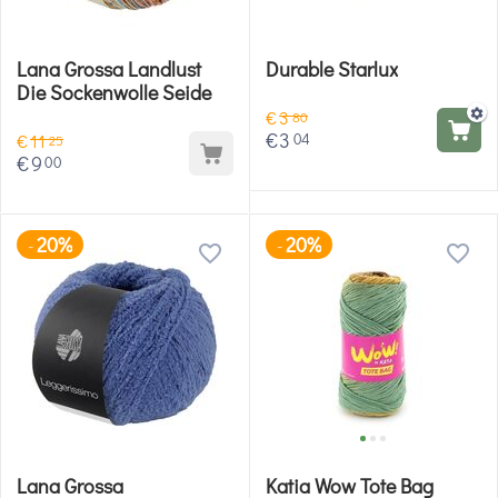
Lana Grossa Landlust
Durable Starlux
Die Sockenwolle Seide
€
3
80
€
3
04
€
11
25
€
9
00
20%
20%
-
-
Lana Grossa
Katia Wow Tote Bag