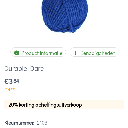
Product informatie
Benodigdheden
Durable Dare
€
3
84
€
4
80
20% korting opheffingsuitverkoop
Kleurnummer:
2103