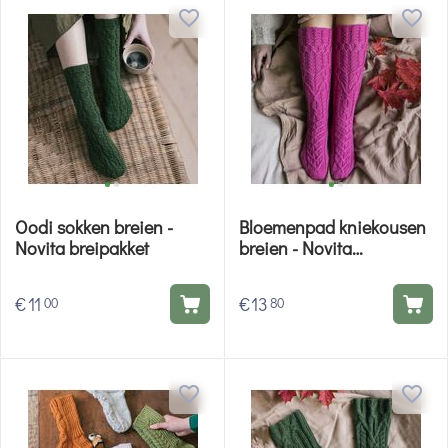
Oodi sokken breien -
Bloemenpad kniekousen
Novita breipakket
breien - Novita
breipakket
€
11
€
13
00
80