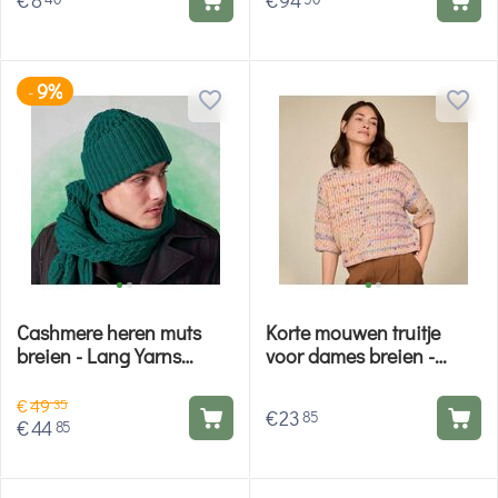
€
8
€
94
9%
-
Cashmere heren muts
Korte mouwen truitje
breien - Lang Yarns
voor dames breien -
breipakket
Lana Grossa breipakket
€
49
35
€
23
85
€
44
85