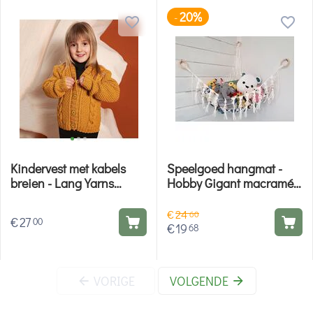
20%
-
Kindervest met kabels
Speelgoed hangmat -
breien - Lang Yarns
Hobby Gigant macramé
breipakket
pakket
€
24
60
€
27
00
€
19
68
VORIGE
VOLGENDE