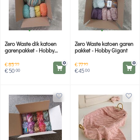
Zero Waste dik katoen
Zero Waste katoen garen
garenpakket - Hobby
pakket - Hobby Gigant
Gigant
€
85
€
77
55
95
€
50
€
45
00
00