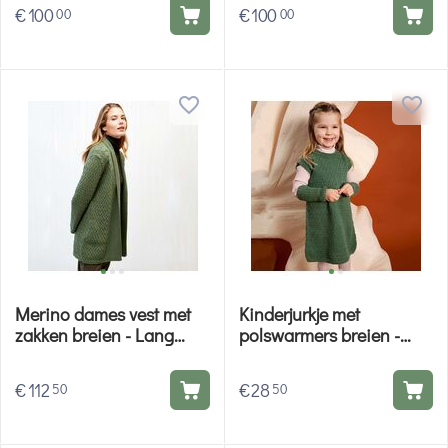
€
100
€
100
00
00
Merino dames vest met
Kinderjurkje met
zakken breien - Lang
polswarmers breien -
Yarns breipakket
Lang Yarns breipakket
€
112
€
28
50
50