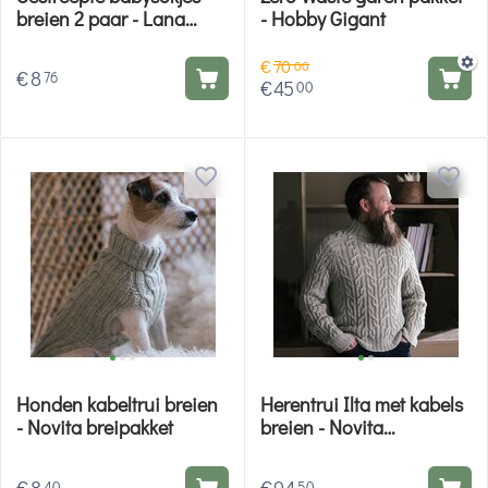
breien 2 paar - Lana
- Hobby Gigant
Grossa breipakket
€
70
00
€
8
76
€
45
00
Honden kabeltrui breien
Herentrui Ilta met kabels
- Novita breipakket
breien - Novita
breipakket
40
50