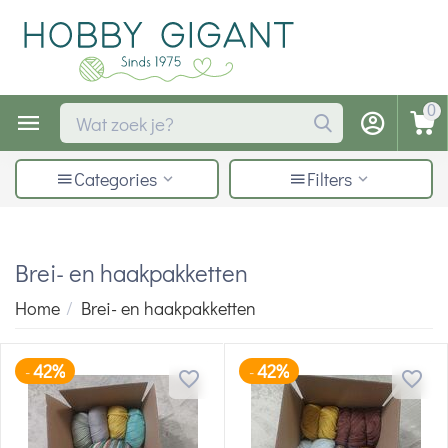
0
Categories
Filters
Brei- en haakpakketten
Home
/
Brei- en haakpakketten
42%
42%
-
-