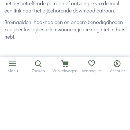
het desbetreffende patroon óf ontvang je via de mail
een link naar het bijbehorende download patroon.
Breinaalden, haaknaalden en andere benodigdheden
kun je er los bijbestellen wanneer je die nog niet in huis
hebt.
Menu
Zoeken
Winkelwagen
Verlanglijst
Account
Hulp en service
Contact gegevens
Hobby Gigant
Extra's