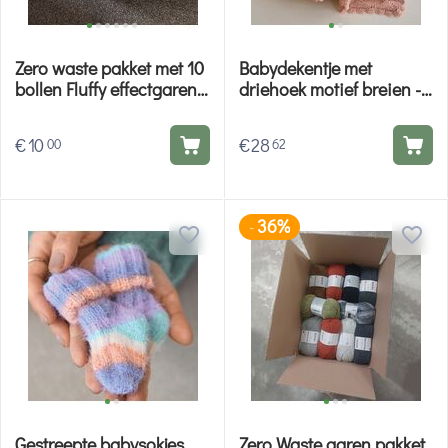
Zero waste pakket met 10
Babydekentje met
bollen Fluffy effectgaren -
driehoek motief breien -
Hobby Gigant
Lana Grossa breipakket
€
10
€
28
00
62
36%
-
Gestreepte babysokjes
Zero Waste garen pakket