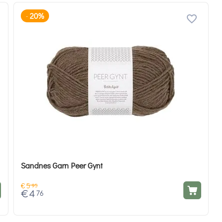
20%
-
Sandnes Garn Peer Gynt
€
5
95
€
4
76