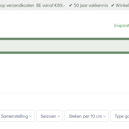
op verzendkosten BE vanaf €89,-
✔ 50 jaar vakkennis
✔ Winkel
Inspirat
Samenstelling
Seizoen
Steken per 10 cm
Type g