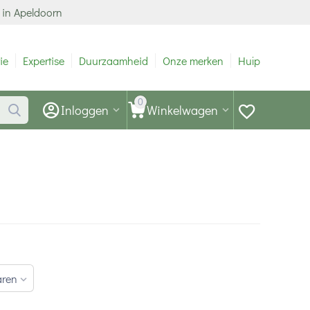
 in Apeldoorn
ie
Expertise
Duurzaamheid
Onze merken
Hulp
0
Inloggen
Winkelwagen
aren