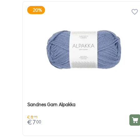
20%
-
Sandnes Garn Alpakka
€
8
75
€
7
00