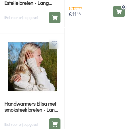
Estelle breien - Lang
€
13
Yarns breipatroon
95
€
11
16
[Bel voor prijsopgave]
Handwarmers Elisa met
smoksteek breien - Lang
Yarns breipatroon
[Bel voor prijsopgave]