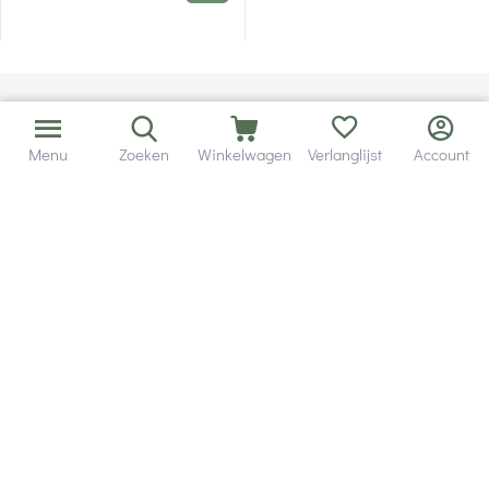
Menu
Zoeken
Winkelwagen
Verlanglijst
Account
Bezorging in binnen - en buitenland.
Heb je een vraag? Wij staan altijd voor je klaar!