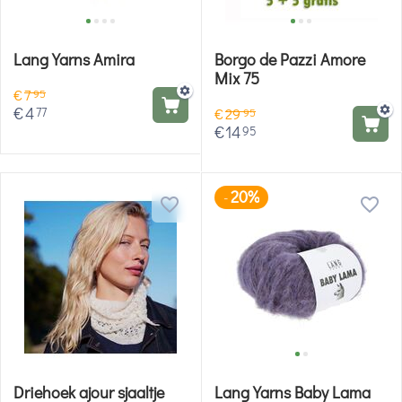
Lang Yarns Amira
Borgo de Pazzi Amore
Mix 75
€
7
95
€
4
77
€
29
95
€
14
95
20%
-
Driehoek ajour sjaaltje
Lang Yarns Baby Lama