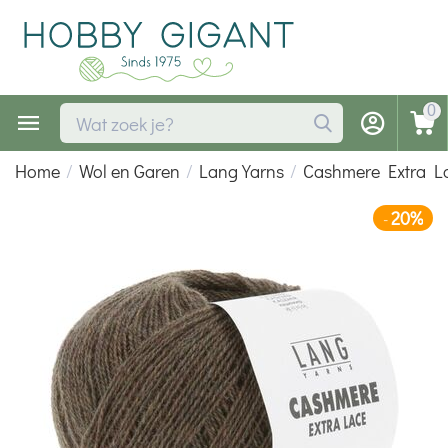
0
Home
/
Wol en Garen
/
Lang Yarns
/
Cashmere Extra L
20%
-