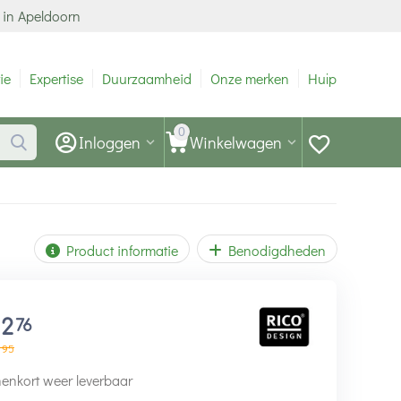
 in Apeldoorn
ie
Expertise
Duurzaamheid
Onze merken
Hulp
0
Inloggen
Winkelwagen
Product informatie
Benodigdheden
12
76
95
enkort weer leverbaar