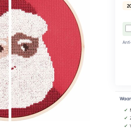
2
Anti
Waar
✔
✔
✔