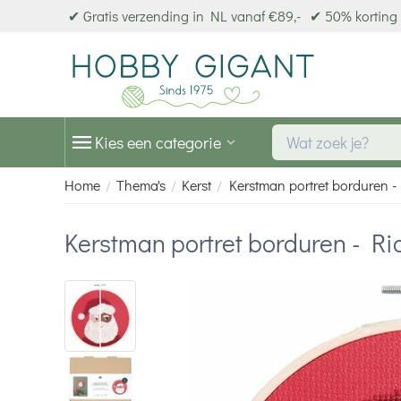
✔ Gratis verzending in NL vanaf €89,-
✔ 50% korting 
Kies een categorie
Home
Thema's
Kerst
Kerstman portret borduren 
/
/
/
Kerstman portret borduren - R