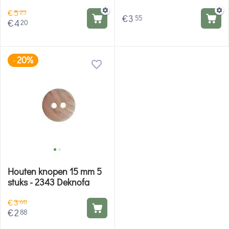
€
5
25
€
3
55
€
4
20
20%
-
Houten knopen 15 mm 5
stuks - 2343 Deknofa
€
3
60
€
2
88