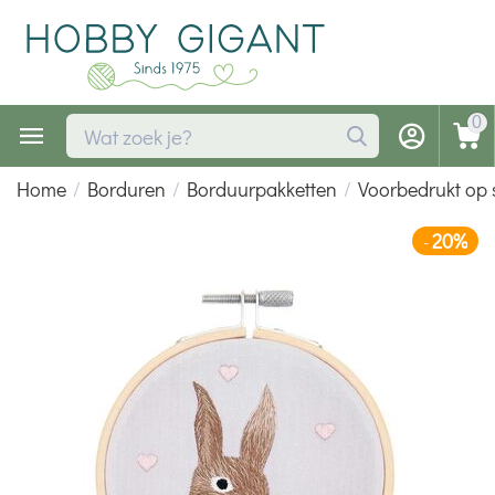
0
Home
/
Borduren
/
Borduurpakketten
/
Voorbedrukt op 
20%
-