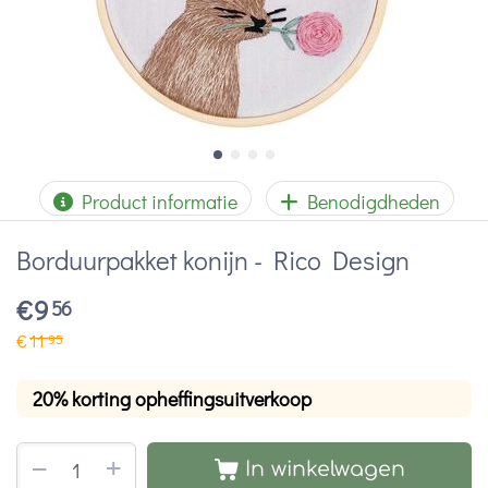
Product informatie
Benodigdheden
Borduurpakket konijn - Rico Design
€
9
56
€
11
95
20% korting opheffingsuitverkoop
+
−
In winkelwagen