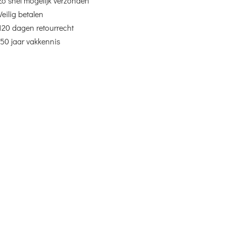
Zo snel mogelijk verzonden
Veilig betalen
120 dagen retourrecht
50 jaar vakkennis