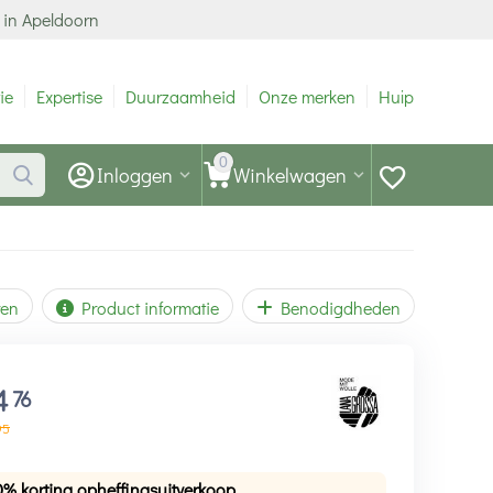
 in Apeldoorn
ie
Expertise
Duurzaamheid
Onze merken
Hulp
0
Inloggen
Winkelwagen
ren
Product informatie
Benodigdheden
4
76
95
0% korting opheffingsuitverkoop