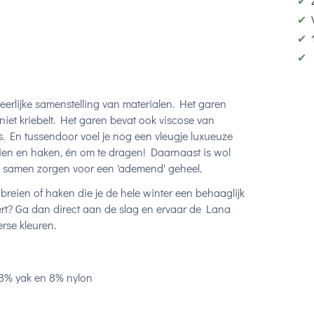
✔
✔
✔
✔
erlijke samenstelling van materialen. Het garen
niet kriebelt. Het garen bevat ook viscose van
s. En tussendoor voel je nog een vleugje luxueuze
eien en haken, én om te dragen! Daarnaast is wol
ee samen zorgen voor een 'ademend' geheel.
ts breien of haken die je de hele winter een behaaglijk
ert? Ga dan direct aan de slag en ervaar de Lana
rse kleuren.
 8% yak en 8% nylon