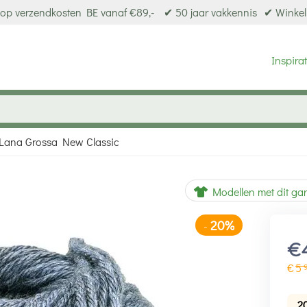
op verzendkosten BE vanaf €89,-
✔ 50 jaar vakkennis
✔ Winkel
Inspirat
Lana Grossa New Classic
20%
-
Modellen met dit ga
€
€
5
2