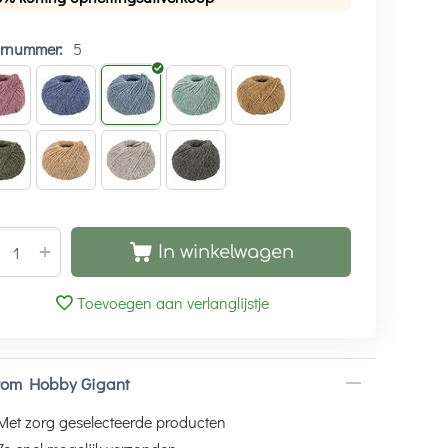
urnummer:
5
+
In winkelwagen
Toevoegen aan verlanglijstje
om Hobby Gigant
Met zorg geselecteerde producten