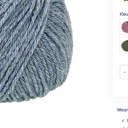
Kle
−
Waar
✔