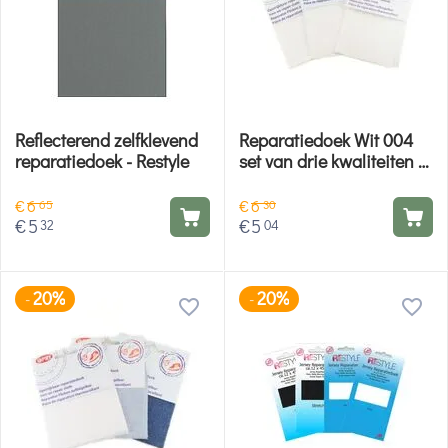
Reflecterend zelfklevend
Reparatiedoek Wit 004
reparatiedoek - Restyle
set van drie kwaliteiten -
Opry
€
6
€
6
65
30
€
5
€
5
32
04
20%
20%
-
-