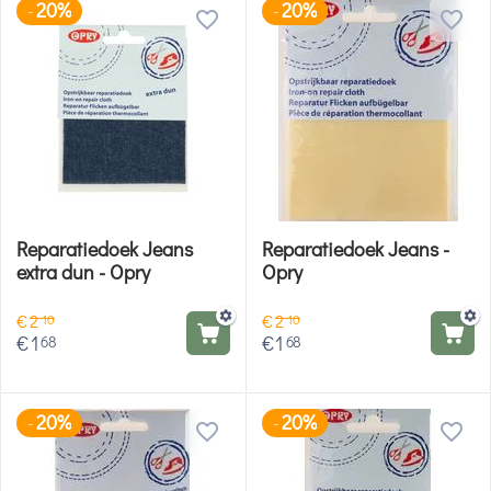
20%
20%
-
-
Reparatiedoek Jeans
Reparatiedoek Jeans -
extra dun - Opry
Opry
€
2
€
2
10
10
€
1
€
1
68
68
20%
20%
-
-