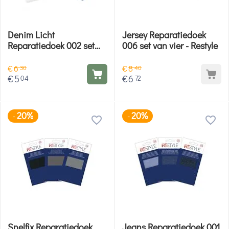
Denim Licht
Jersey Reparatiedoek
Reparatiedoek 002 set
006 set van vier - Restyle
van drie - Opry
€
6
€
8
30
40
€
5
€
6
04
72
20%
20%
-
-
Snelfix Reparatiedoek
Jeans Reparatiedoek 001