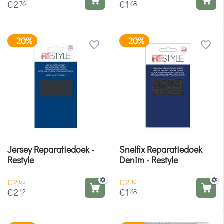
€
2
€
1
76
68
20%
20%
-
-
Jersey Reparatiedoek -
Snelfix Reparatiedoek
Restyle
Denim - Restyle
€
2
€
2
65
10
€
2
€
1
12
68