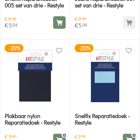
005 set van drie - Restyle
set van drie - Restyle
€
6
€
6
30
30
€
5
€
5
04
04
20%
20%
-
-
Plakbaar nylon
Snelfix Reparatiedoek -
Reparatiedoek - Restyle
Restyle
€
3
€
2
45
10