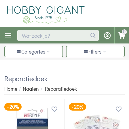
0
Categories
Filters
Reparatiedoek
Home
/
Naaien
/
Reparatiedoek
20%
20%
-
-