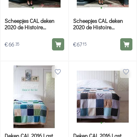
Scheepjes CAL deken
Scheepjes CAL deken
2020 de Histoire
2020 de Histoire
Naturelle Herbarium -
Naturelle Entomologie -
Scheepjes haakpakket
Scheepjes haakpakket
€
66
€
67
35
15
Deken CAL 2016 Last
Deken CAL 2016 Last