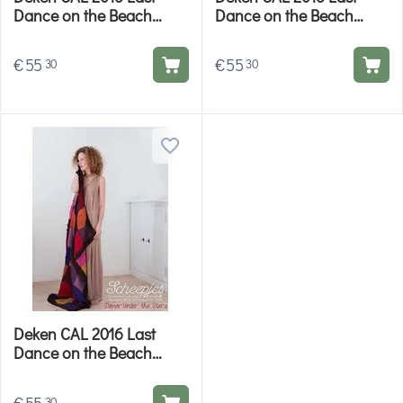
Dance on the Beach
Dance on the Beach
haken - Dance in the Sea
haken - Dance in the
garenpakket
Rain garenpakket
€
55
€
55
30
30
Deken CAL 2016 Last
Dance on the Beach
haken - Dance under the
Stars garenpakket
30