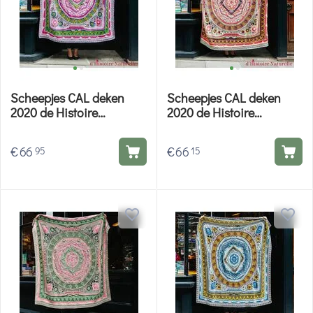
Scheepjes CAL deken
Scheepjes CAL deken
2020 de Histoire
2020 de Histoire
Naturelle Mineralogie -
Naturelle Conchologie -
Scheepjes haakpakket
Scheepjes haakpakket
€
66
€
66
95
15