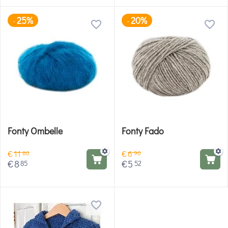
25%
20%
-
-
Fonty Ombelle
Fonty Fado
€
11
€
6
80
90
€
8
€
5
85
52