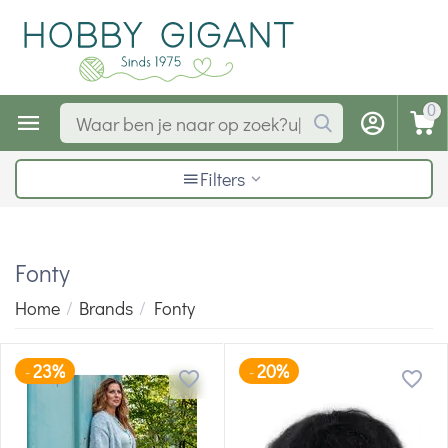
0
Filters
Fonty
Home
/
Brands
/
Fonty
23%
20%
-
-