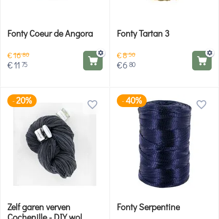
Fonty Coeur de Angora
Fonty Tartan 3
€
16
€
8
80
50
€
11
€
6
75
80
20%
40%
-
-
Zelf garen verven
Fonty Serpentine
Cochenille - DIY wol