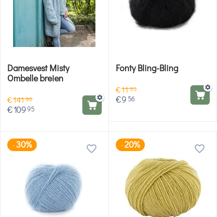
Damesvest Misty
Fonty Bling-Bling
Ombelle breien
€
11
95
€
9
56
€
141
90
€
109
95
30%
20%
-
-