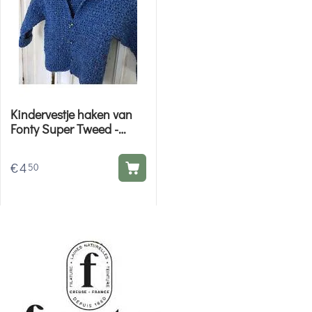
Kindervestje haken van
Fonty Super Tweed -
Haakpatroon
€
4
50