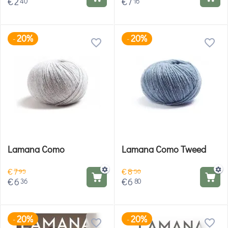
€
2
€
7
40
16
20%
20%
-
-
Lamana Como
Lamana Como Tweed
€
7
€
8
95
50
€
6
€
6
36
80
20%
20%
-
-