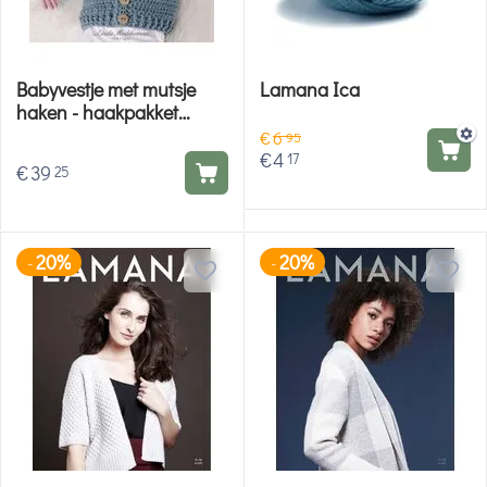
Babyvestje met mutsje
Lamana Ica
haken - haakpakket
Linda Modderman
€
6
95
€
4
17
€
39
25
20%
20%
-
-