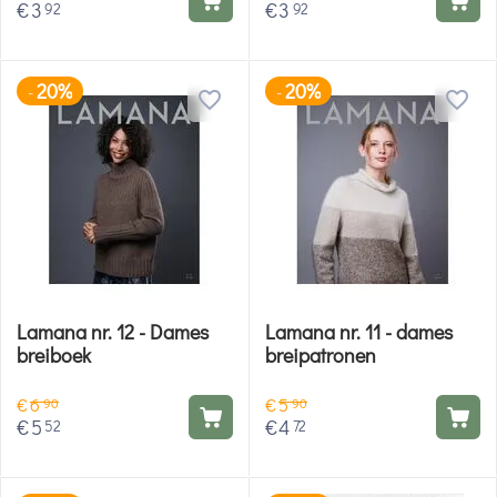
€
3
€
3
92
92
20%
20%
-
-
Lamana nr. 12 - Dames
Lamana nr. 11 - dames
breiboek
breipatronen
€
6
€
5
90
90
€
5
€
4
52
72