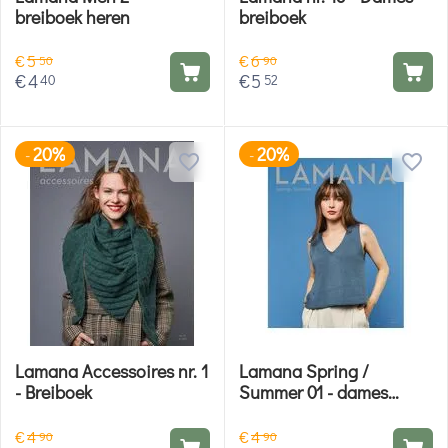
breiboek heren
breiboek
€
5
€
6
50
90
€
4
€
5
40
52
20%
20%
-
-
Lamana Accessoires nr. 1
Lamana Spring /
- Breiboek
Summer 01 - dames
zomer breiboek
€
4
€
4
90
90