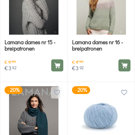
Lamana dames nr 15 -
Lamana dames nr 16 -
breipatronen
breipatronen
€
4
€
4
90
90
€
3
€
3
92
92
20%
20%
-
-