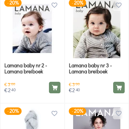
20%
20%
-
-
Lamana baby nr 2 -
Lamana baby nr 3 -
Lamana breiboek
Lamana breiboek
€
3
€
3
00
00
€
2
€
2
40
40
20%
20%
-
-