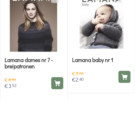
Lamana dames nr 7 -
Lamana baby nr 1
breipatronen
€
3
00
€
2
40
€
4
90
€
3
92