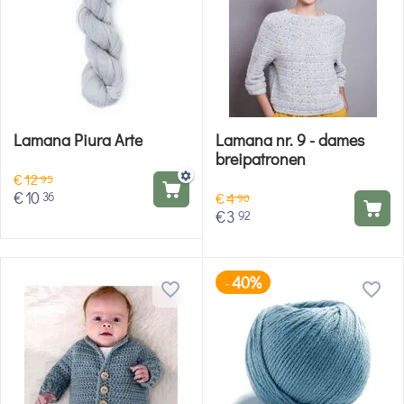
Lamana Piura Arte
Lamana nr. 9 - dames
breipatronen
€
12
95
€
10
36
€
4
90
€
3
92
40%
-