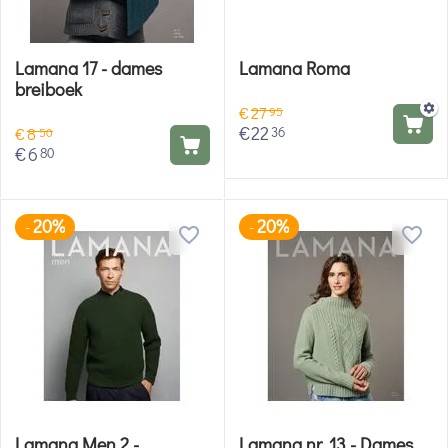
Lamana 17 - dames
Lamana Roma
breiboek
€
27
95
€
22
36
€
8
50
€
6
80
20%
20%
-
-
Lamana Men 2 -
Lamana nr. 13 - Dames