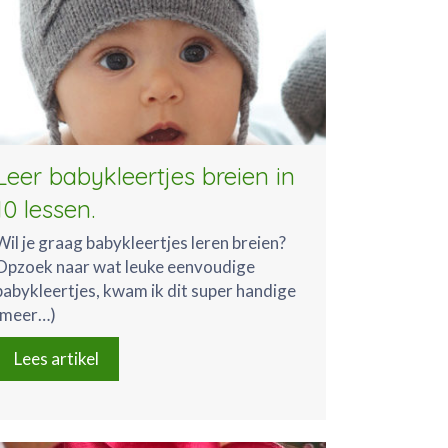
Leer babykleertjes breien in
10 lessen.
Wil je graag babykleertjes leren breien?
Opzoek naar wat leuke eenvoudige
babykleertjes, kwam ik dit super handige
(meer…)
Lees artikel