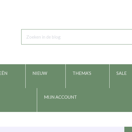
EËN
NIEUW
THEMA’S
SALE
MIJN ACCOUNT