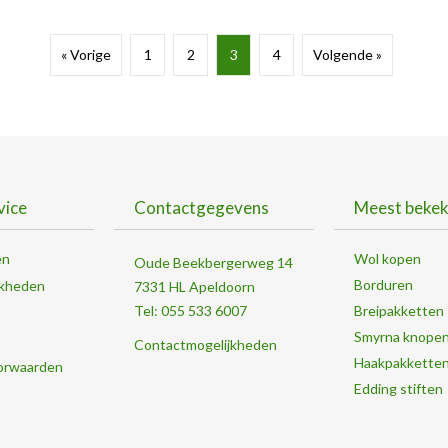
« Vorige
1
2
3
4
Volgende »
vice
Contactgegevens
Meest beke
en
Wol kopen
Oude Beekbergerweg 14
Borduren
jkheden
7331 HL Apeldoorn
Tel: 055 533 6007
Breipakketten
Smyrna knope
Contactmogelijkheden
Haakpakkette
orwaarden
Edding stiften