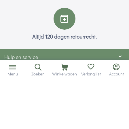
Altijd 120 dagen retourrecht.
Hulp en service
Contact gegevens
Menu
Zoeken
Winkelwagen
Verlanglijst
Account
Hobby Gigant
Extra's
Wij zijn bereikbaar via