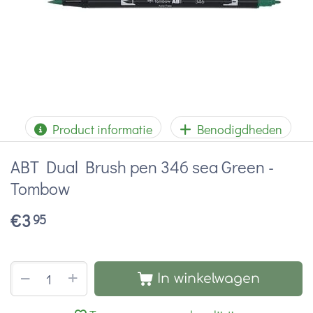
Product informatie
Benodigdheden
ABT Dual Brush pen 346 sea Green -
Tombow
€
3
95
+
−
In winkelwagen