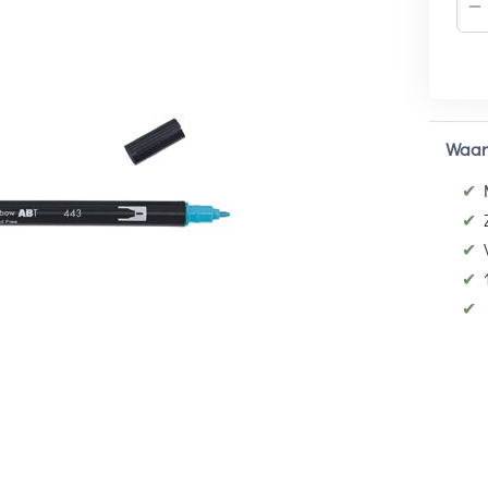
−
Waar
✔
✔
✔
✔
✔