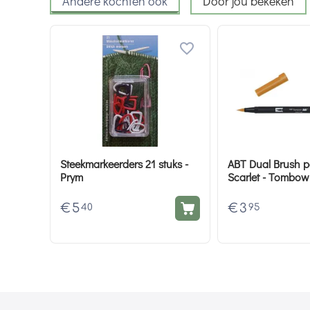
Andere kochten ook
Door jou bekeken
Steekmarkeerders 21 stuks -
ABT Dual Brush 
Prym
Scarlet - Tombow
€
5
€
3
40
95