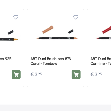
pen 925
ABT Dual Brush pen 873
ABT Dual Br
Coral - Tombow
Carmine - 
€
3
€
3
95
95