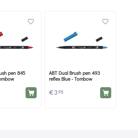
ush pen 845
ABT Dual Brush pen 493
Tombow
reflex Blue - Tombow
€
3
95