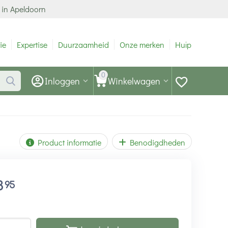
 in Apeldoorn
ie
Expertise
Duurzaamheid
Onze merken
Hulp
0
Inloggen
Winkelwagen
Product informatie
Benodigdheden
3
95