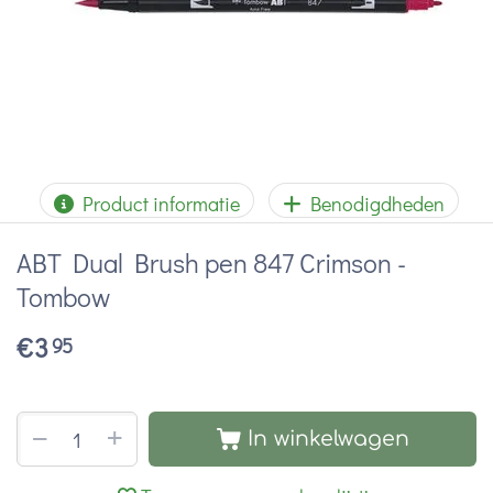
Product informatie
Benodigdheden
ABT Dual Brush pen 847 Crimson -
Tombow
€
3
95
+
−
In winkelwagen