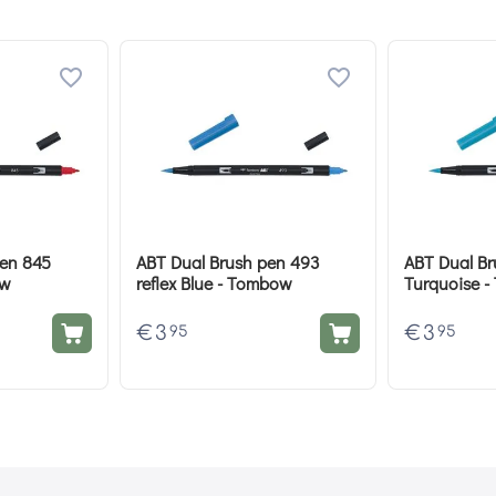
pen 845
ABT Dual Brush pen 493
ABT Dual Br
ow
reflex Blue - Tombow
Turquoise 
€
3
€
3
95
95