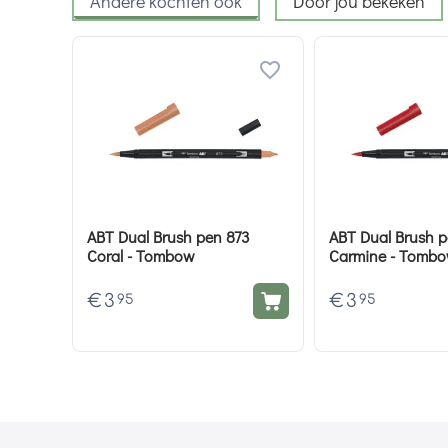
Andere kochten ook
Door jou bekeken
ABT Dual Brush pen 873
ABT Dual Brush 
Coral - Tombow
Carmine - Tomb
€
3
€
3
95
95