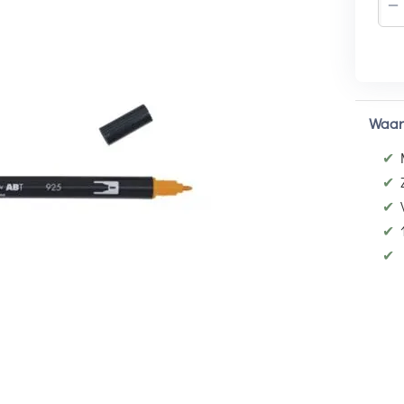
−
Waar
✔
✔
✔
✔
✔