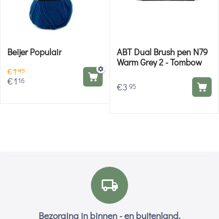
Beijer Populair
ABT Dual Brush pen N79
Warm Grey 2 - Tombow
€
1
45
€
1
16
€
3
95
Bezorging in binnen - en buitenland.