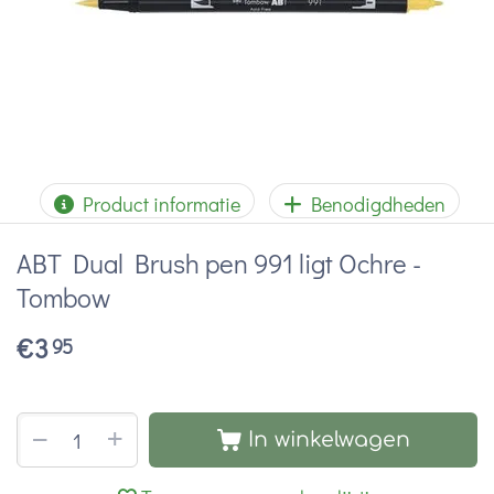
Product informatie
Benodigdheden
ABT Dual Brush pen 991 ligt Ochre -
Tombow
€
3
95
+
−
In winkelwagen