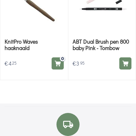
KnitPro Waves
ABT Dual Brush pen 800
haaknaald
baby Pink - Tombow
€
4
€
3
25
95