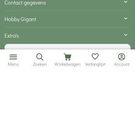
Contact gegevens
Hobby Gigant
Extra's
Wij zijn bereikbaar via
Menu
Zoeken
Winkelwagen
Verlanglijst
Account
Volg ons via social media