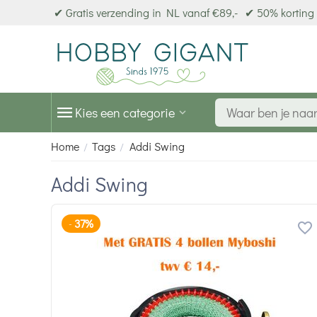
✔ Gratis verzending in NL vanaf €89,-
✔ 50% korting 
Kies een categorie
Home
Tags
Addi Swing
/
/
Addi Swing
37%
-