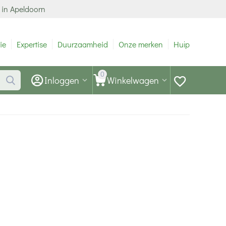
 in Apeldoorn
ie
Expertise
Duurzaamheid
Onze merken
Hulp
0
Inloggen
Winkelwagen