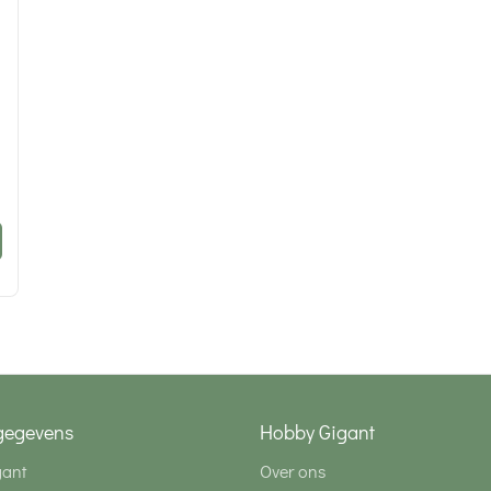
gegevens
Hobby Gigant
gant
Over ons