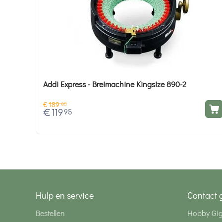
Addi Express - Breimachine Kingsize 890-2
€
189
95
€
119
95
Hulp en service
Contact 
Bestellen
Hobby Gi