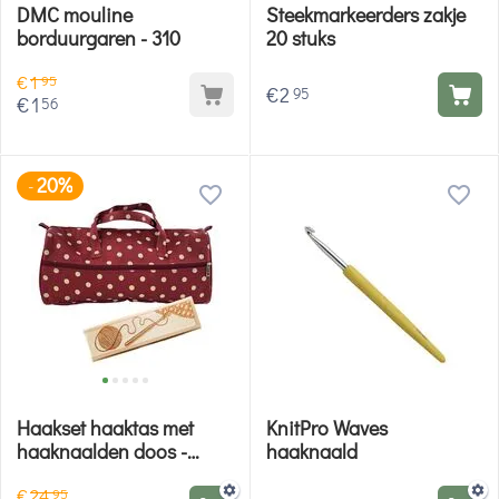
DMC mouline
Steekmarkeerders zakje
borduurgaren - 310
20 stuks
€
1
95
€
2
95
€
1
56
20%
-
Haakset haaktas met
KnitPro Waves
haaknaalden doos -
haaknaald
Hobby Gigant cadeauset
€
24
95