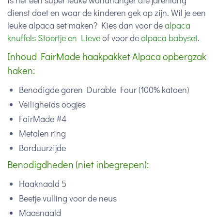
is het een super leuke wandhanger die jarenlang
dienst doet en waar de kinderen gek op zijn. Wil je een
leuke alpaca set maken? Kies dan voor de
alpaca
knuffels Stoertje en Lieve
of voor de
alpaca babyset
.
Inhoud FairMade haakpakket Alpaca opbergzak
haken:
Benodigde garen Durable Four (100% katoen)
Veiligheids oogjes
FairMade #4
Metalen ring
Borduurzijde
Benodigdheden (niet inbegrepen):
Haaknaald 5
Beetje vulling voor de neus
Maasnaald