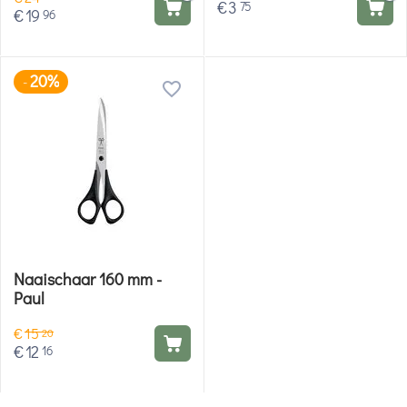
€
3
75
€
19
96
20%
-
Naaischaar 160 mm -
Paul
€
15
20
€
12
16