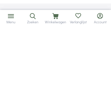
Menu
Zoeken
Winkelwagen
Verlanglijst
Account
Bezorging in binnen - en buitenland.
Heb je een vraag? Wij staan altijd voor je klaar!