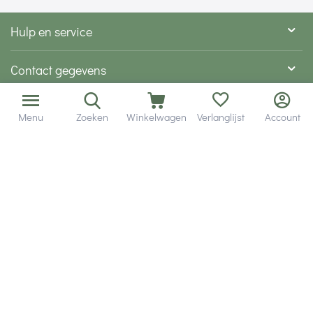
Hulp en service
Contact gegevens
Hobby Gigant
Menu
Zoeken
Winkelwagen
Verlanglijst
Account
Extra's
Wij zijn bereikbaar via
Volg ons via social media