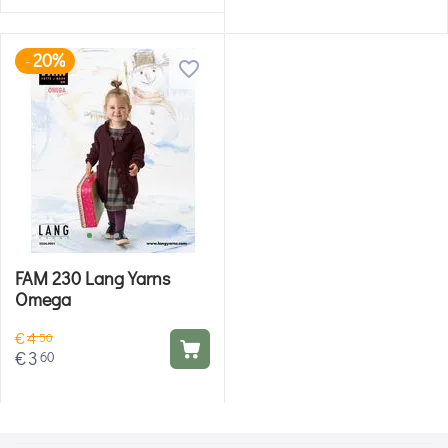
20%
-
FAM 230 Lang Yarns
Omega
€
4
50
€
3
60