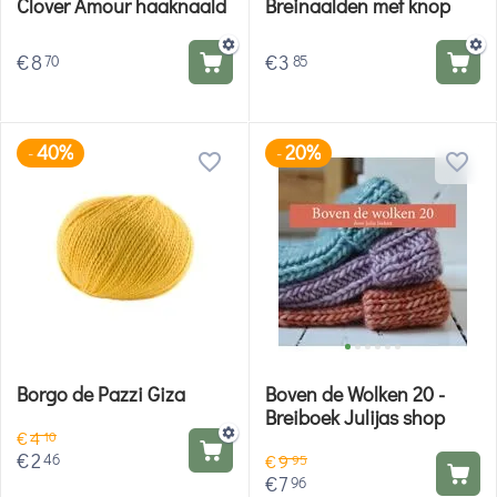
Clover Amour haaknaald
Breinaalden met knop
€
8
€
3
70
85
40%
20%
-
-
Borgo de Pazzi Giza
Boven de Wolken 20 -
Breiboek Julijas shop
€
4
10
€
2
46
€
9
95
€
7
96