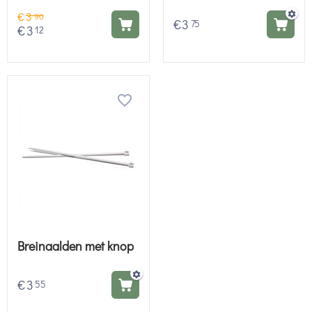
€
3
90
€
3
75
€
3
12
Breinaalden met knop
€
3
55