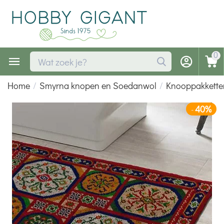
0
Home
/
Smyrna knopen en Soedanwol
/
Knooppakkette
40%
-