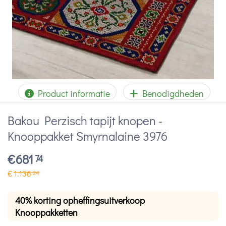
Product informatie
Benodigdheden
Bakou Perzisch tapijt knopen -
Knooppakket Smyrnalaine 3976
€
681
74
€
1.136
24
40% korting opheffingsuitverkoop
Knooppakketten