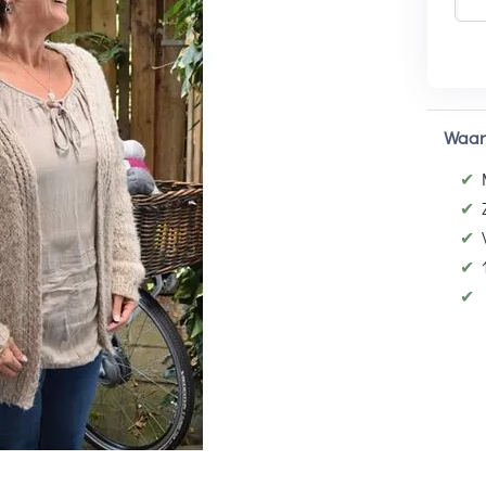
Waar
✔
✔
✔
✔
✔