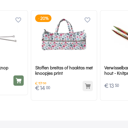
20%
-
knop
Stoffen breitas of haaktas met
Verwisselba
knoopjes print
hout - Knitp
€
17
50
€
13
50
€
14
00