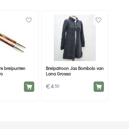
re breipunten
Breipatroon Jas Bombolo van
ro
Lana Grossa
€
4
50