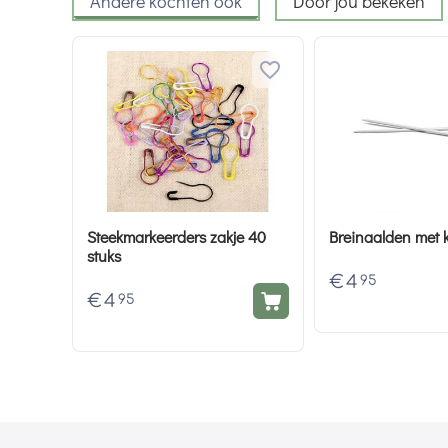
Andere kochten ook
Door jou bekeken
Steekmarkeerders zakje 40
Breinaalden met 
stuks
€
4
95
€
4
95