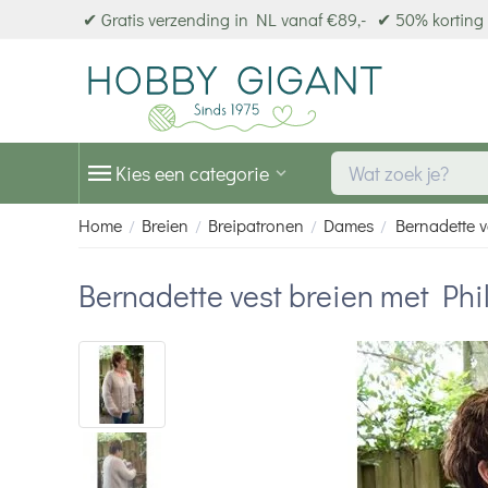
✔ Gratis verzending in NL vanaf €89,-
✔ 50% korting 
Kies een categorie
Home
Breien
Breipatronen
Dames
Bernadette v
/
/
/
/
Bernadette vest breien met Phi