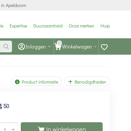
 in Apeldoorn
ie
Expertise
Duurzaamheid
Onze merken
Hulp
0
Inloggen
Winkelwagen
Product informatie
Benodigdheden
4
50
+
In winkelwagen