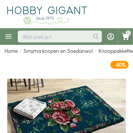
0
Home
/
Smyrna knopen en Soedanwol
/
Knooppakkette
40%
-