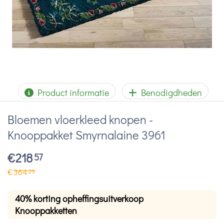
Product informatie
Benodigdheden
Bloemen vloerkleed knopen -
Knooppakket Smyrnalaine 3961
€
218
57
€
364
29
40% korting opheffingsuitverkoop
Knooppakketten