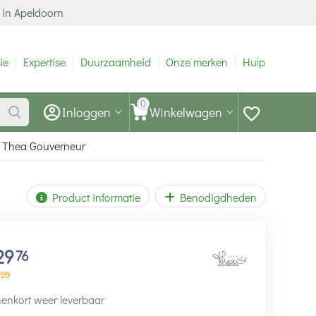
 in Apeldoorn
ie
Expertise
Duurzaamheid
Onze merken
Hulp
0
Inloggen
Winkelwagen
t Thea Gouverneur
Product informatie
Benodigdheden
29
76
20
enkort weer leverbaar