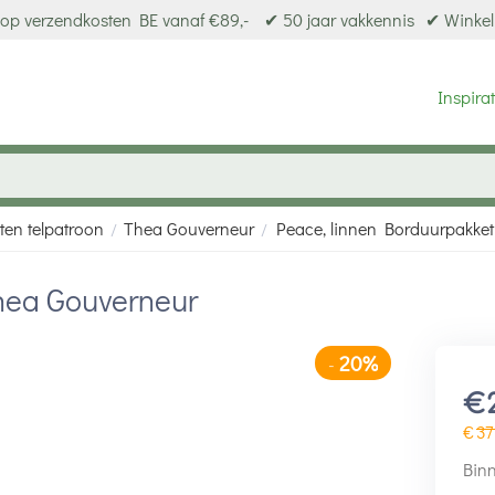
op verzendkosten BE vanaf €89,-
✔ 50 jaar vakkennis
✔ Winkel
Inspirat
ten telpatroon
Thea Gouverneur
Peace, linnen Borduurpakke
/
/
hea Gouverneur
20%
-
€
€
37
Binn