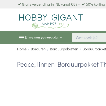
✔ Gratis verzending in NL vanaf €89,-
✔ 50% korting 
Kies een categorie
Home
Borduren
Borduurpakketten
Borduurpakket
/
/
/
Peace, linnen Borduurpakket T