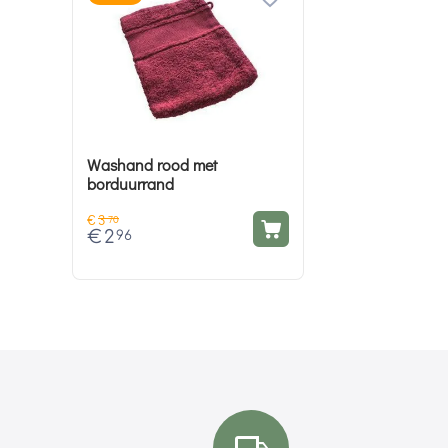
Washand rood met
borduurrand
€
3
70
€
2
96