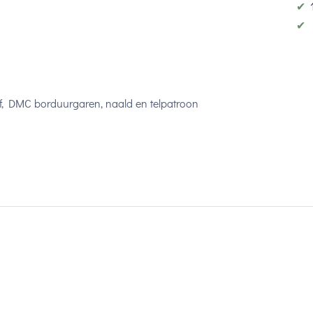
✔
✔
tof, DMC borduurgaren, naald en telpatroon