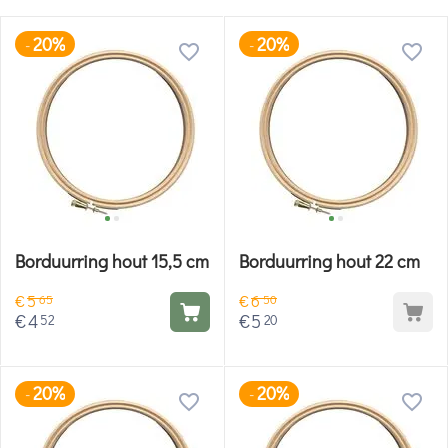
20%
20%
-
-
Borduurring hout 15,5 cm
Borduurring hout 22 cm
€
5
€
6
65
50
€
4
€
5
52
20
20%
20%
-
-