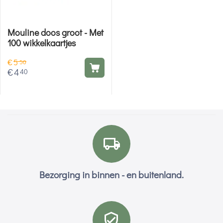
Mouline doos groot - Met
100 wikkelkaartjes
€
5
50
€
4
40
Bezorging in binnen - en buitenland.