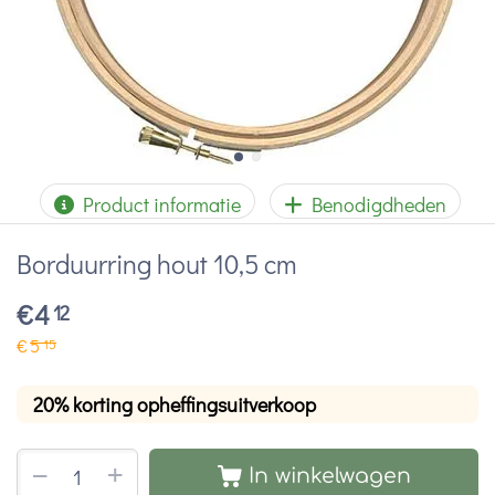
Product informatie
Benodigdheden
Borduurring hout 10,5 cm
€
4
12
€
5
15
20% korting opheffingsuitverkoop
+
−
In winkelwagen