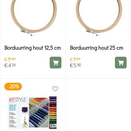
Borduurring hout 12,5 cm
Borduurring hout 25 cm
€
5
€
7
45
25
€
4
€
5
36
80
20%
-