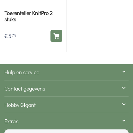
Toerenteller KnitPro 2
stuks
€
5
75
Hulp en service
Contact gegevens
Hobby Gigant
Extra's