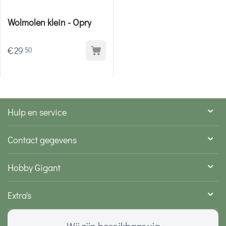
Wolmolen klein - Opry
€
29
50
Hulp en service
Contact gegevens
Hobby Gigant
Extra's
Wij zijn bereikbaar via