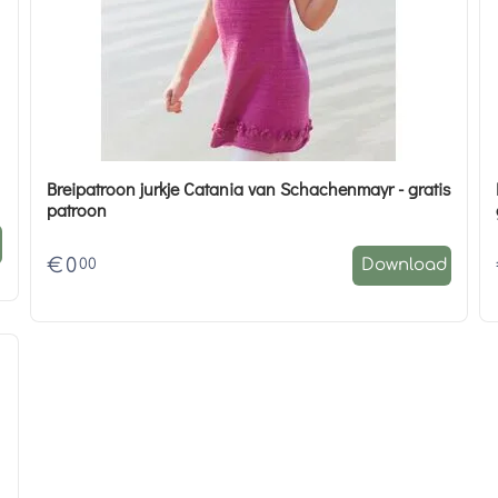
Breipatroon jurkje Catania van Schachenmayr - gratis
patroon
€
0
00
Download