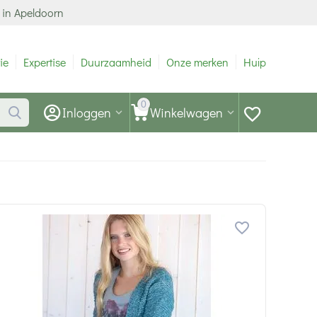
 in Apeldoorn
ie
Expertise
Duurzaamheid
Onze merken
Hulp
0
Inloggen
Winkelwagen