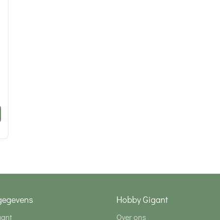
gegevens
Hobby Gigant
gant
Over ons