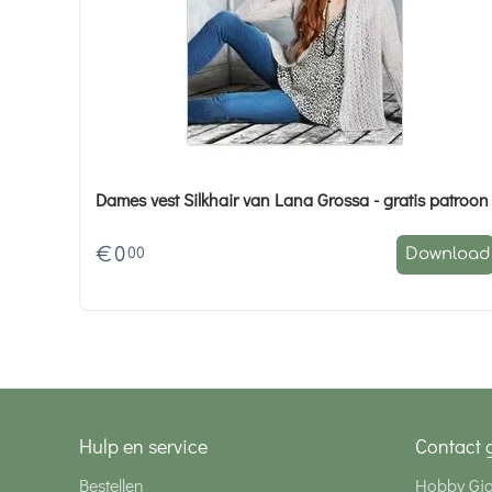
Dames vest Silkhair van Lana Grossa - gratis patroon
€
0
00
Download
Hulp en service
Contact 
Bestellen
Hobby Gi