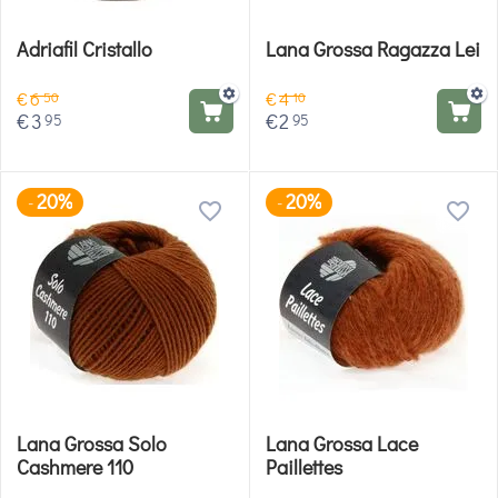
Adriafil Cristallo
Lana Grossa Ragazza Lei
€
6
€
4
50
10
€
3
€
2
95
95
20%
20%
-
-
Lana Grossa Solo
Lana Grossa Lace
Cashmere 110
Paillettes