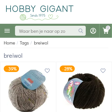
0
Home
/
Tags
/
breiwol
breiwol
39%
28%
-
-