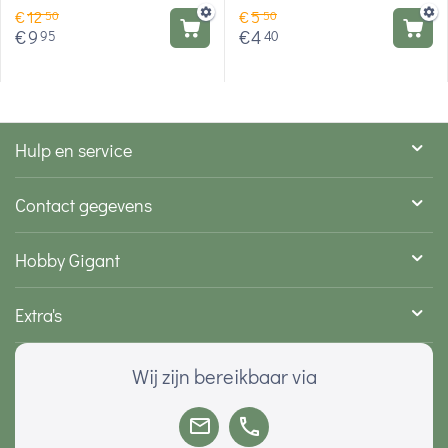
€
12
€
5
50
50
€
9
€
4
95
40
Hulp en service
Contact gegevens
Hobby Gigant
Extra's
Wij zijn bereikbaar via