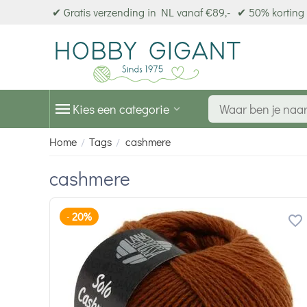
✔ Gratis verzending in NL vanaf €89,-
✔ 50% korting 
Kies een categorie
Home
Tags
cashmere
/
/
cashmere
20%
-