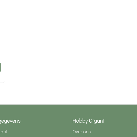
gegevens
Hobby Gigant
gant
Over ons