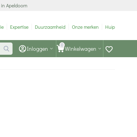
 in Apeldoorn
ie
Expertise
Duurzaamheid
Onze merken
Hulp
0
Inloggen
Winkelwagen