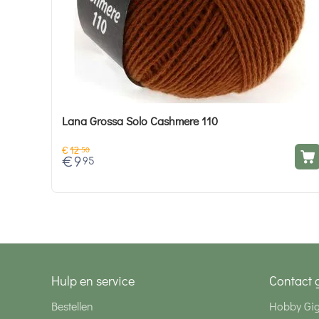
Lana Grossa Solo Cashmere 110
€
12
50
€
9
95
Hulp en service
Contact 
Bestellen
Hobby Gi